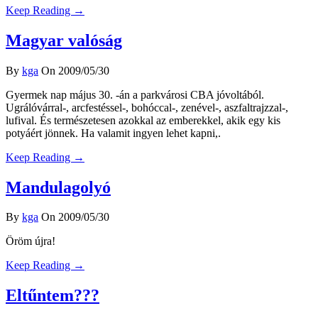
Keep Reading →
Magyar valóság
By
kga
On 2009/05/30
Gyermek nap május 30. -án a parkvárosi CBA jóvoltából.
Ugrálóvárral-, arcfestéssel-, bohóccal-, zenével-, aszfaltrajzzal-,
lufival. És természetesen azokkal az emberekkel, akik egy kis
potyáért jönnek. Ha valamit ingyen lehet kapni,.
Keep Reading →
Mandulagolyó
By
kga
On 2009/05/30
Öröm újra!
Keep Reading →
Eltűntem???