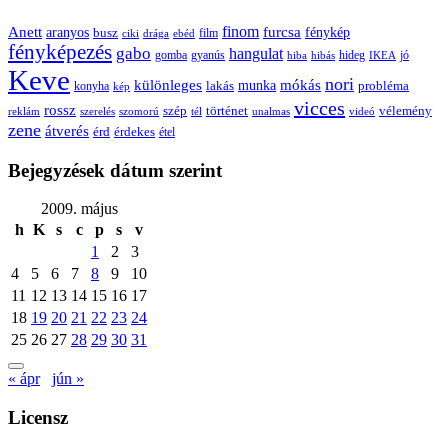
Anett
finom
furcsa
fénykép
aranyos
busz
film
ciki
drága
ebéd
fényképezés
gabo
hangulat
gomba
gyanús
hiba
hibás
hideg
IKEA
jó
Keve
nori
különleges
mókás
munka
probléma
lakás
konyha
kép
vicces
rossz
szép
vélemény
történet
reklám
szerelés
szomorú
tél
unalmas
videó
zene
átverés
érd
érdekes
étel
Bejegyzések dátum szerint
2009. május
h
K
s
c
p
s
v
1
2
3
4
5
6
7
8
9
10
11
12
13
14
15
16
17
18
19
20
21
22
23
24
25
26
27
28
29
30
31
« ápr
jún »
Licensz