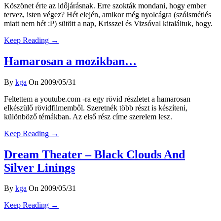
Köszönet érte az időjárásnak. Erre szokták mondani, hogy ember
tervez, isten végez? Hét elején, amikor még nyolcágra (szóismétlés
miatt nem hét :P) sütött a nap, Krisszel és Vizsóval kitaláltuk, hogy.
Keep Reading →
Hamarosan a mozikban…
By
kga
On 2009/05/31
Feltettem a youtube.com -ra egy rövid részletet a hamarosan
elkészülő rövidfilmemből. Szeretnék több részt is készíteni,
különböző témákban. Az első rész címe szerelem lesz.
Keep Reading →
Dream Theater – Black Clouds And
Silver Linings
By
kga
On 2009/05/31
Keep Reading →