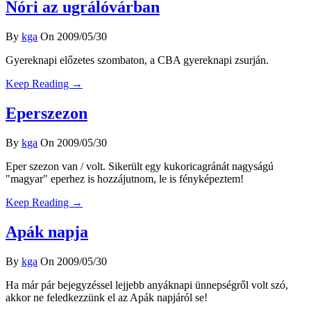
Nóri az ugrálóvárban
By
kga
On 2009/05/30
Gyereknapi előzetes szombaton, a CBA gyereknapi zsurján.
Keep Reading →
Eperszezon
By
kga
On 2009/05/30
Eper szezon van / volt. Sikerült egy kukoricagránát nagyságú
"magyar" eperhez is hozzájutnom, le is fényképeztem!
Keep Reading →
Apák napja
By
kga
On 2009/05/30
Ha már pár bejegyzéssel lejjebb anyáknapi ünnepségről volt szó,
akkor ne feledkezzünk el az Apák napjáról se!