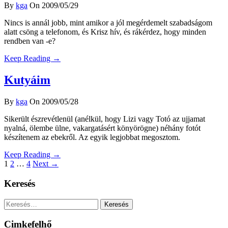
By
kga
On 2009/05/29
Nincs is annál jobb, mint amikor a jól megérdemelt szabadságom
alatt csöng a telefonom, és Krisz hív, és rákérdez, hogy minden
rendben van -e?
Keep Reading →
Kutyáim
By
kga
On 2009/05/28
Sikerült észrevétlenül (anélkül, hogy Lizi vagy Totó az ujjamat
nyalná, ölembe ülne, vakargatásért könyörögne) néhány fotót
készítenem az ebekről. Az egyik legjobbat megosztom.
Keep Reading →
1
2
…
4
Next →
Keresés
Keresés:
Cimkefelhő