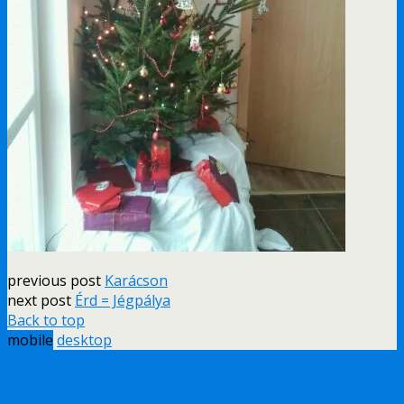
previous post
Karácson
next post
Érd = Jégpálya
Back to top
mobile
desktop