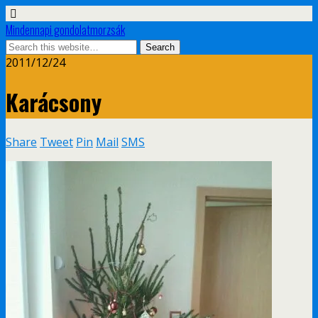
Mindennapi gondolatmorzsák
2011/12/24
Karácsony
Share
Tweet
Pin
Mail
SMS