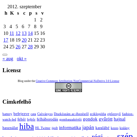
2012. szeptember
h
K
s
c
p
s
v
1
2
3
4
5
6
7
8
9
10
11
12
13
14
15
16
17
18
19
20
21
22
23
24
25
26
27
28
29
30
« aug
okt »
Licensz
Blog under the
Creative Commons Attribution-NonCommercial-NoDerivs 3.0 License
Cimkefelhő
befejezve
battery
cata
Csóványos
Diszkószám az éhezésről
eciklopédia
ejtőernyő
fashion-
gondok
gyűrött
hajnal
fehér
felháborodás
watch-led
fejbőr
gombaszakértői
hiba
japán
informatika
használat
karalábé
HL Twitter
ijedt
kezes
kislány
szép
régi