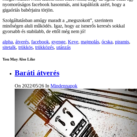
nyomorúságos facebook hasonmás, ami kapálózik azért, hogy a
gigaóriás babérjaira törjön.
Szolgáltatásban amúgy maradt a „megszokott”, szerintem
minőségen aluli működés. Igaz, hogy az ismerős keresés sokkal
gyorsabb és stabilabb, de ettől még nem jó!
alpha
,
átverés
,
facebook
,
gyenge
,
Keve
,
majmolás
,
ócska
,
piramis
,
sitetalk
,
trükkös
,
trükközés
,
utánzás
You May Also Like
Baráti átverés
On 2022/05/26
In
Mindennapok