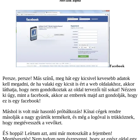
SiteTalk alpha
Facebook
Persze, persze! Más színű, meg hát egy kicsivel kevesebb adatok
kell megadni, de ha valaki egy kicsit is ért a web oldalakhoz, akkor
láthatja, hogy nem gondolkoztak az oldal tervezői túl sokat! Nézzen
ki úgy, mint a facebook, akkor az emberek majd azt gondolják, hogy
ez is egy facebook!
Máshol is volt már hasonló próbálkozás! Kínai cégek rendre
másolják a nagy gyártók termékeit, és még a logóval is trükköznek,
hogy megtévesszék a vevőket.
ÉS hoppá! Leírtam azt, ami már motoszkált a fejemben!
Megtévesztés! Nem tudom nem észrevenni, hogy az egész oldal egy