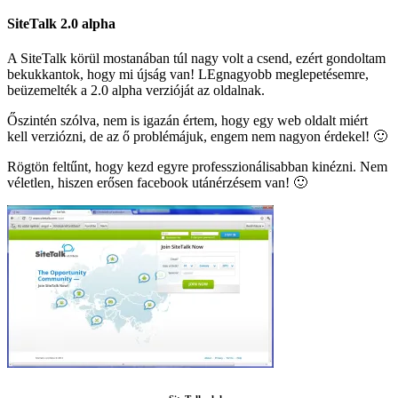
SiteTalk 2.0 alpha
A SiteTalk körül mostanában túl nagy volt a csend, ezért gondoltam
bekukkantok, hogy mi újság van! LEgnagyobb meglepetésemre,
beüzemelték a 2.0 alpha verzióját az oldalnak.
Őszintén szólva, nem is igazán értem, hogy egy web oldalt miért
kell verziózni, de az ő problémájuk, engem nem nagyon érdekel! 🙂
Rögtön feltűnt, hogy kezd egyre professzionálisabban kinézni. Nem
véletlen, hiszen erősen facebook utánérzésem van! 🙂