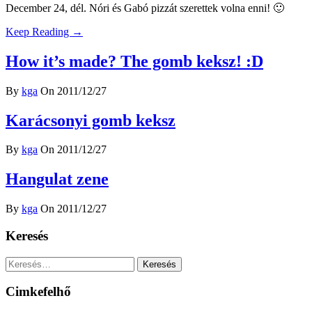
December 24, dél. Nóri és Gabó pizzát szerettek volna enni! 🙂
Keep Reading →
How it’s made? The gomb keksz! :D
By
kga
On 2011/12/27
Karácsonyi gomb keksz
By
kga
On 2011/12/27
Hangulat zene
By
kga
On 2011/12/27
Keresés
Keresés:
Cimkefelhő