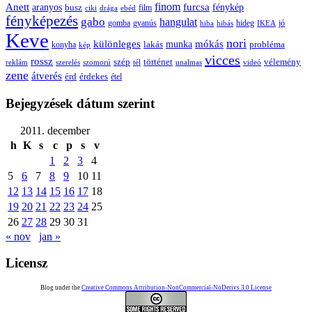
Anett
finom
furcsa
fénykép
aranyos
busz
film
ciki
drága
ebéd
fényképezés
gabo
hangulat
gomba
gyanús
hiba
hibás
hideg
IKEA
jó
Keve
nori
különleges
mókás
munka
probléma
lakás
konyha
kép
vicces
rossz
szép
vélemény
történet
reklám
szerelés
szomorú
tél
unalmas
videó
zene
átverés
érd
érdekes
étel
Bejegyzések dátum szerint
2011. december
h
K
s
c
p
s
v
1
2
3
4
5
6
7
8
9
10
11
12
13
14
15
16
17
18
19
20
21
22
23
24
25
26
27
28
29
30
31
« nov
jan »
Licensz
Blog under the
Creative Commons Attribution-NonCommercial-NoDerivs 3.0 License