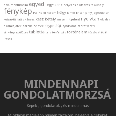
egyedi
egyszer
dokumentumfilm
elhelyezés
elutasítás
fekvőhely
fénykép
hölgy
Hai
Heidi
három
James Ensor
jerky
jogosulatlan
nyelvtan
kész
kétely
mit jelent
kutyasétáltatás
kényes
mese
oldalak
skype
SQL
piramis játék
porcupine tree
syndrome
szeretik
szív
tabletta
történelem
visual
sárkényrepülőzés
terv
ténfergés
tüszős
írások
MINDENNAPI
GONDOLATMORZSÁ
Képek-, gondolatok-, és minden más!
Az oldalon megjelenő minden tartalom, beleérve a cikkeket,