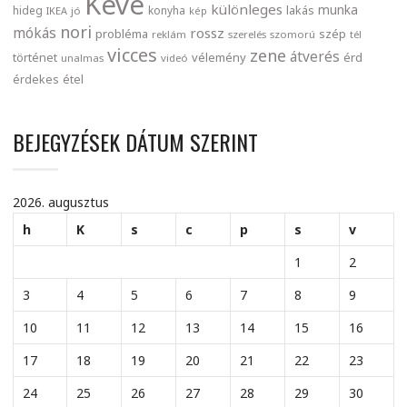
Keve
különleges
munka
lakás
hideg
konyha
IKEA
jó
kép
nori
mókás
rossz
probléma
szép
reklám
szerelés
szomorú
tél
vicces
zene
átverés
történet
vélemény
érd
unalmas
videó
érdekes
étel
BEJEGYZÉSEK DÁTUM SZERINT
2026. augusztus
h
K
s
c
p
s
v
1
2
3
4
5
6
7
8
9
10
11
12
13
14
15
16
17
18
19
20
21
22
23
24
25
26
27
28
29
30