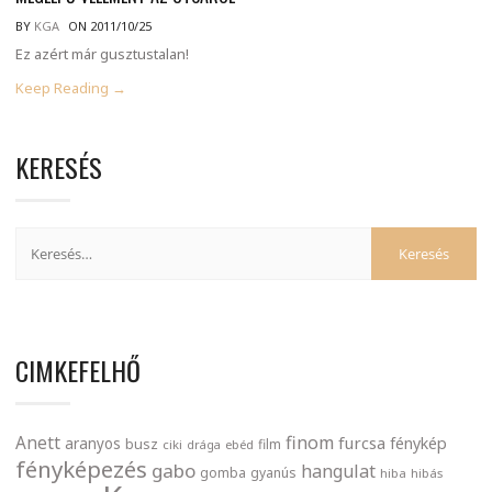
BY
KGA
ON 2011/10/25
Ez azért már gusztustalan!
Keep Reading →
KERESÉS
CIMKEFELHŐ
finom
Anett
furcsa
fénykép
aranyos
busz
film
ciki
drága
ebéd
fényképezés
gabo
hangulat
gomba
gyanús
hiba
hibás