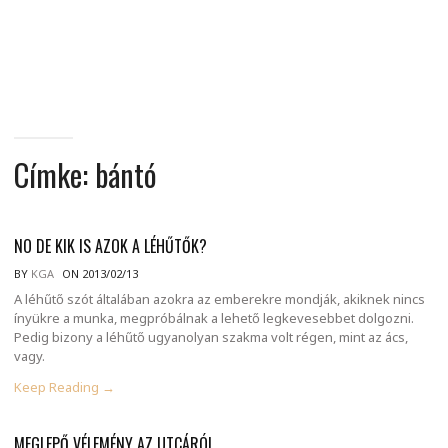
MINDENNAPI
GONDOLATMORZSÁK
Címke:
bántó
NO DE KIK IS AZOK A LÉHŰTŐK?
BY
KGA
ON 2013/02/13
A léhűtő szót általában azokra az emberekre mondják, akiknek nincs
ínyükre a munka, megpróbálnak a lehető legkevesebbet dolgozni.
Pedig bizony a léhűtő ugyanolyan szakma volt régen, mint az ács,
vagy.
Keep Reading →
MEGLEPŐ VÉLEMÉNY AZ UTCÁRÓL