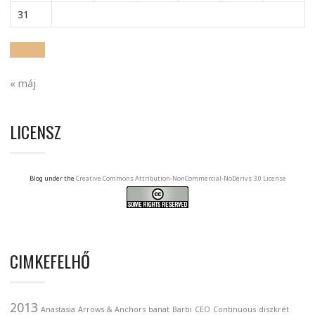
31
« máj
LICENSZ
Blog under the
Creative Commons Attribution-NonCommercial-NoDerivs 3.0 License
CIMKEFELHŐ
2013
Anastasia
Arrows & Anchors
banat
Barbi
CEO
Continuous
diszkrét