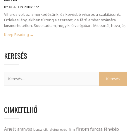
BY
KGA
ON 2010/11/23
Viharos volt az ismerkedésünk, és kevésbé viharos a szakításunk.
Érdekes lány, akiben túlteng a szeretet, de férfi ember számára
kiismerhetetlen. Sose tudtam, hogy ki ő valójában. Mit csinál, hova jár,.
Keep Reading →
KERESÉS
CIMKEFELHŐ
finom
Anett
furcsa
fénykép
aranyos
busz
film
ciki
drága
ebéd