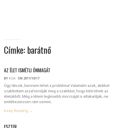
MINDENNAPI
GONDOLATMORZSÁK
Címke:
barátnő
AZ ÉLET ISMÉTLI ÖNMAGÁT
BY
KGA
ON 2011/10/17
Úgy látszik, bennem lehet a probléma! Valamiért azok, akikkel
szakítottam azzal torolják meg a szakítást, hogy kitörölnek az
életükből. Még a létem legkisebb morzsáját is eltakarítják, ne
emlékeztessen rám semmi..
Keep Reading →
ESZTER