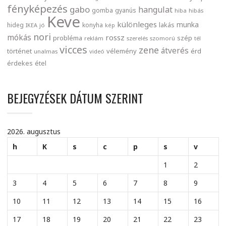
fényképezés
gabo
hangulat
gomba
gyanús
hiba
hibás
Keve
különleges
munka
lakás
hideg
konyha
IKEA
jó
kép
nori
mókás
rossz
probléma
szép
reklám
szerelés
szomorú
tél
vicces
zene
átverés
történet
vélemény
érd
unalmas
videó
érdekes
étel
BEJEGYZÉSEK DÁTUM SZERINT
2026. augusztus
h
K
s
c
p
s
v
1
2
3
4
5
6
7
8
9
10
11
12
13
14
15
16
17
18
19
20
21
22
23