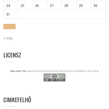
24
25
26
27
28
29
30
31
« máj
LICENSZ
Blog under the
Creative Commons Attribution-NonCommercial-NoDerivs 3.0 License
CIMKEFELHŐ