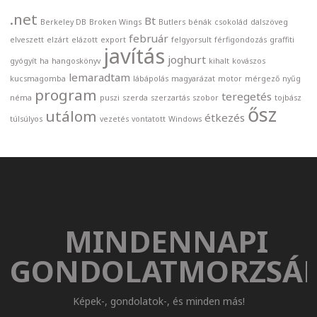
.net
Bt
Berkeley DB
Broken Wings
Butlers
bénák
csokolád
dalszöveg
február
elveszett
elzárt
elázott
export
felgyorsult
férfigondozás
graffiti
javítás
joghurt
gyógyít
ha
hangoskönyv
kihalt
kovászos
lemaradtam
kucsmagomba
lábápolás
magyarázat
motor
mérgező
nyűg
program
teregetés
néma
puszi
szerda
szerzartás
szobor
tojbász
ősz
utálom
étkezés
túlsúlyos
vezetés
vontatott
Windows
MINDENNAPI
GONDOLATMORZSÁ
Képek-, gondolatok-, és minden más!