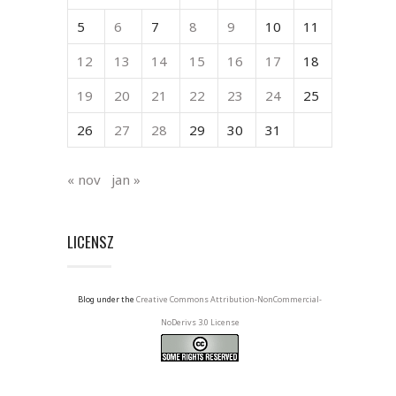
5
6
7
8
9
10
11
12
13
14
15
16
17
18
19
20
21
22
23
24
25
26
27
28
29
30
31
« nov
jan »
LICENSZ
Blog under the
Creative Commons Attribution-NonCommercial-
NoDerivs 3.0 License