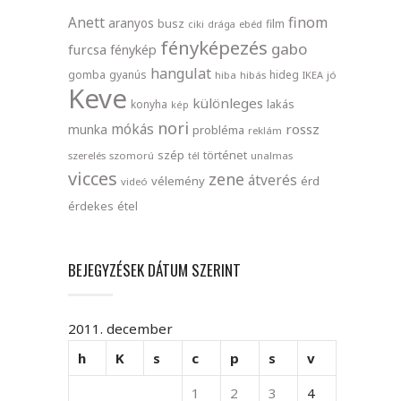
finom
Anett
aranyos
busz
film
ciki
drága
ebéd
fényképezés
gabo
furcsa
fénykép
hangulat
gomba
gyanús
hideg
hiba
hibás
IKEA
jó
Keve
különleges
lakás
konyha
kép
nori
mókás
rossz
munka
probléma
reklám
szép
történet
szerelés
szomorú
tél
unalmas
vicces
zene
átverés
vélemény
érd
videó
érdekes
étel
BEJEGYZÉSEK DÁTUM SZERINT
2011. december
h
K
s
c
p
s
v
1
2
3
4