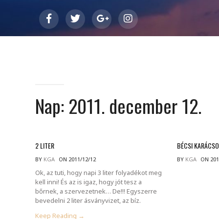
Nap:
2011. december 12.
2 LITER
BÉCSI KARÁCSO
BY
KGA
ON 2011/12/12
BY
KGA
ON 201
Ok, az tuti, hogy napi 3 liter folyadékot meg
kell inni! És az is igaz, hogy jót tesz a
bőrnek, a szervezetnek… De!!! Egyszerre
bevedelni 2 liter ásványvizet, az bíz.
Keep Reading →