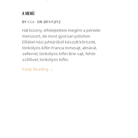
A MENÜ
BY
KGA
ON 2011/12/12
Hát bizony, elfelejtettem megírni a pénteki
menüsort, de most gyorsan pótolom.
Előétel Házi juhtúróból készült kőrözött,
tönkölyös kiflin Francia tortasajt, almával,
zellerrel, tönkölyös kiflin Brie sajt, fehér
szőlővel, tönkölyös kiflin.
Keep Reading →