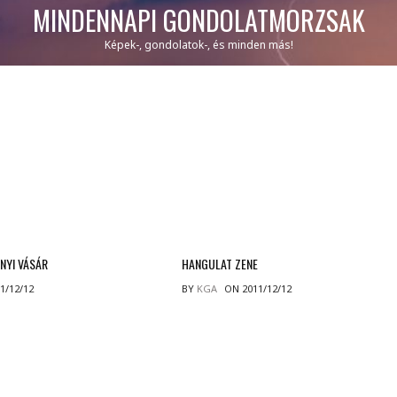
MINDENNAPI GONDOLATMORZSÁK
Képek-, gondolatok-, és minden más!
NYI VÁSÁR
HANGULAT ZENE
1/12/12
BY
KGA
ON 2011/12/12