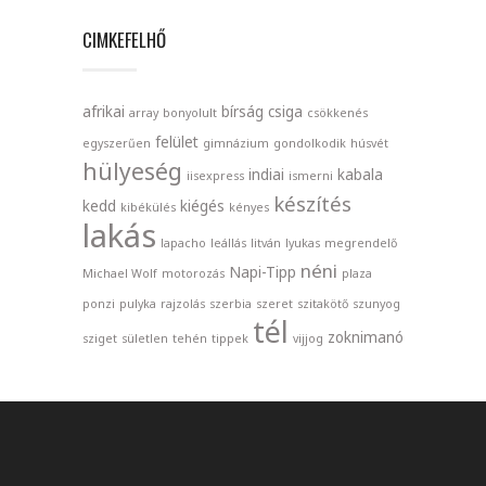
CIMKEFELHŐ
afrikai
bírság
csiga
array
bonyolult
csökkenés
felület
egyszerűen
gimnázium
gondolkodik
húsvét
hülyeség
indiai
kabala
iisexpress
ismerni
készítés
kedd
kiégés
kibékülés
kényes
lakás
lapacho
leállás
litván
lyukas
megrendelő
néni
Napi-Tipp
Michael Wolf
motorozás
plaza
ponzi
pulyka
rajzolás
szerbia
szeret
szitakötő
szunyog
tél
zoknimanó
sziget
sületlen
tehén
tippek
vijjog