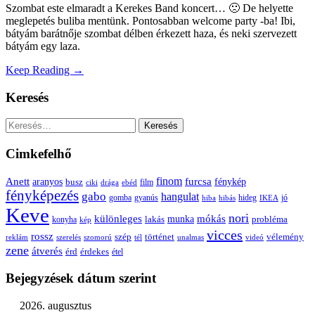
Szombat este elmaradt a Kerekes Band koncert… 🙁 De helyette
meglepetés buliba mentünk. Pontosabban welcome party -ba! Ibi,
bátyám barátnője szombat délben érkezett haza, és neki szervezett
bátyám egy laza.
Keep Reading →
Keresés
Keresés:
Cimkefelhő
Anett
finom
furcsa
fénykép
aranyos
busz
film
ciki
drága
ebéd
fényképezés
gabo
hangulat
gomba
gyanús
hiba
hibás
hideg
IKEA
jó
Keve
nori
különleges
mókás
munka
probléma
lakás
konyha
kép
vicces
rossz
szép
vélemény
történet
reklám
szerelés
szomorú
tél
unalmas
videó
zene
átverés
érd
érdekes
étel
Bejegyzések dátum szerint
2026. augusztus