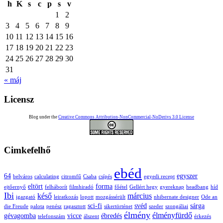
h
K
s
c
p
s
v
1
2
3
4
5
6
7
8
9
10
11
12
13
14
15
16
17
18
19
20
21
22
23
24
25
26
27
28
29
30
31
« máj
Licensz
Blog under the
Creative Commons Attribution-NonCommercial-NoDerivs 3.0 License
Cimkefelhő
ebéd
64
egyszer
belváros
calculating
citromfű
Csaba
csípés
egyedi recept
eltört
forma
ejtőernyő
felháborít
filmhiradó
főétel
Gellért hegy
gyereknap
headbang
híd
Ibi
késő
március
igazgató
leiratkozás
lopott
mozgássérült
nhibernate designer
Ode an
sci-fi
svéd
sárga
die Freude
palota
penész
ragasztott
sikertörténet
szeder
szongáliai
élmény
élményfürdő
gévagomba
vicce
ébredés
telefonszám
álszent
érkezés