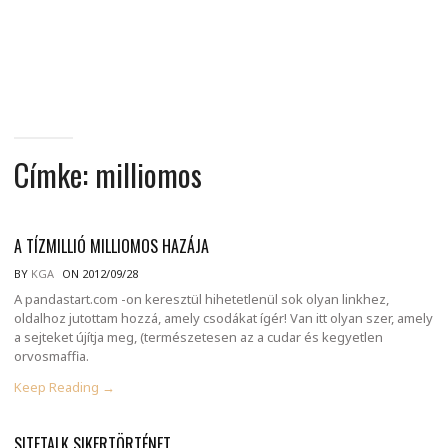
MINDENNAPI
GONDOLATMORZSÁK
Címke:
milliomos
A TÍZMILLIÓ MILLIOMOS HAZÁJA
BY
KGA
ON 2012/09/28
A pandastart.com -on keresztül hihetetlenül sok olyan linkhez,
oldalhoz jutottam hozzá, amely csodákat ígér! Van itt olyan szer, amely
a sejteket újítja meg, (természetesen az a cudar és kegyetlen
orvosmaffia.
Keep Reading →
SITETALK SIKERTÖRTÉNET