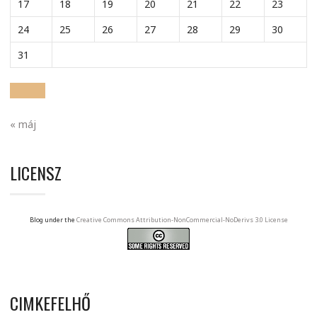
17
18
19
20
21
22
23
24
25
26
27
28
29
30
31
« máj
LICENSZ
Blog under the
Creative Commons Attribution-NonCommercial-NoDerivs 3.0 License
CIMKEFELHŐ