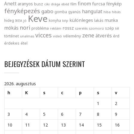
finom
Anett
furcsa
fénykép
aranyos
busz
film
ciki
drága
ebéd
fényképezés
gabo
hangulat
gomba
gyanús
hiba
hibás
Keve
különleges
munka
lakás
hideg
konyha
IKEA
jó
kép
nori
mókás
rossz
probléma
szép
reklám
szerelés
szomorú
tél
vicces
zene
átverés
történet
vélemény
érd
unalmas
videó
érdekes
étel
BEJEGYZÉSEK DÁTUM SZERINT
2026. augusztus
h
K
s
c
p
s
v
1
2
3
4
5
6
7
8
9
10
11
12
13
14
15
16