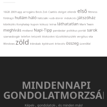
első
16GB
2009
app
arrogáns
Beck Zoli
Csatlós
dolgot
ellenőr
fittness
hullám
háló
játszóház
földrajzi
hátizsák
i-usb-storer
indukciós
láthatatlan
kibékülés
Konyhalap
kupon
kókusz
leírva
Mark Twain
meghívás
Napi-Tipp
sarok
midland
pandastar
politikus
portál
szarvasbogár
telefon
tetszett
titokzokni
tűzoltókészülék
vergilius
vita
zöld
összeg
Windows
édesbab
építészet
érkezés
üzenőfal
MINDENNAPI
GONDOLATMORZSÁ
Képek-, gondolatok-, és minden más!