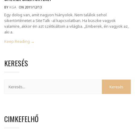
BY
KGA
ON 2011/12/13
Egy dolog van, amit nagyon hiányolok. Nem találok sehol
sikertörténetet a SiteTalk -al kapcsolatban. Ha büszke vagyok
valamire, akkor én azt szétkiáltom a világba. „Emberek, én vagyok az,
aki a.
Keep Reading →
KERESÉS
CIMKEFELHŐ