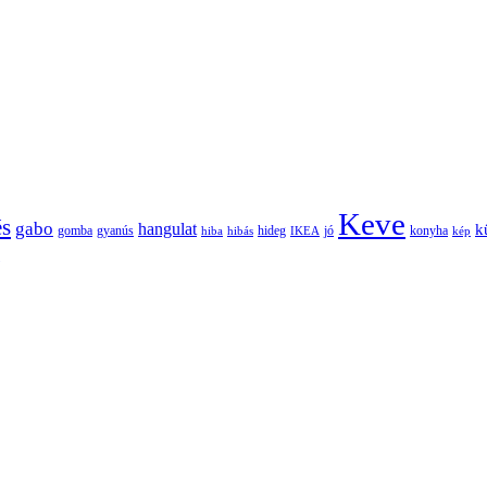
Keve
és
gabo
hangulat
k
gomba
gyanús
hiba
hibás
hideg
IKEA
jó
konyha
kép