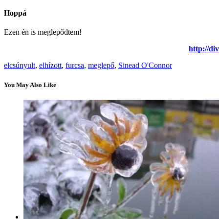
Hoppá
Ezen én is meglepődtem!
http://d
elcsúnyult
,
elhízott
,
furcsa
,
meglepő
,
Sinead O'Connor
You May Also Like