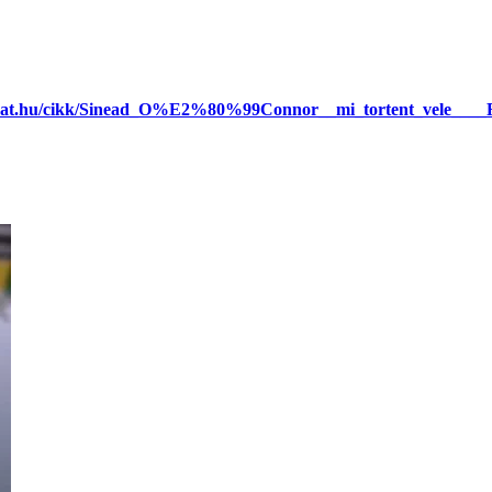
ivat.hu/cikk/Sinead_O%E2%80%99Connor__mi_tortent_vele____