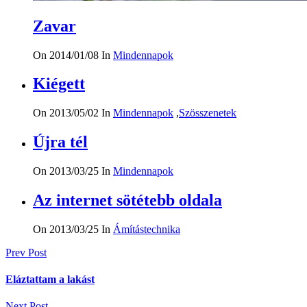
Zavar
On 2014/01/08
In
Mindennapok
Kiégett
On 2013/05/02
In
Mindennapok
,
Szösszenetek
Újra tél
On 2013/03/25
In
Mindennapok
Az internet sötétebb oldala
On 2013/03/25
In
Ámítástechnika
Bejegyzés
Prev Post
navigáció
Eláztattam a lakást
Next Post