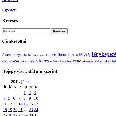
Egyszer
Keresés
Keresés:
Cimkefelhő
fényképez
Anett
finom
furcsa
fénykép
aranyos
busz
film
ciki
drága
ebéd
vicces
zene
átverés
szép
vélemény
érd
történet
érdekes
étel
tél
unalmas
videó
Bejegyzések dátum szerint
2011. július
h
K
s
c
p
s
v
1
2
3
4
5
6
7
8
9
10
11
12
13
14
15
16
17
18
19
20
21
22
23
24
25
26
27
28
29
30
31