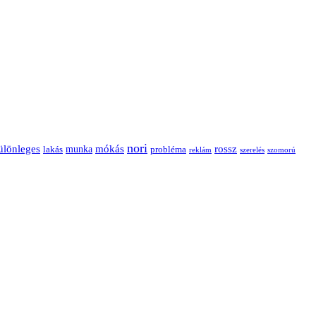
nori
ülönleges
mókás
rossz
munka
probléma
lakás
reklám
szerelés
szomorú