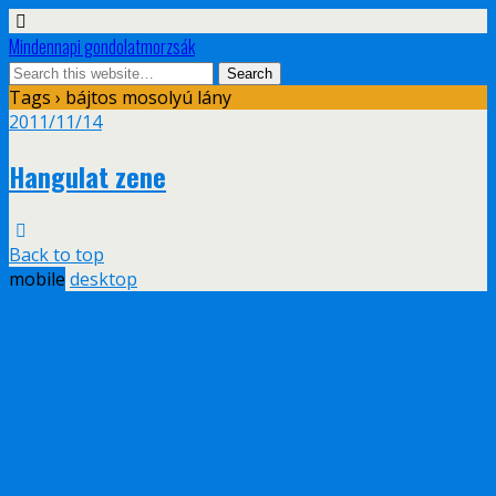
Mindennapi gondolatmorzsák
Tags › bájtos mosolyú lány
2011/11/14
Hangulat zene
Back to top
mobile
desktop