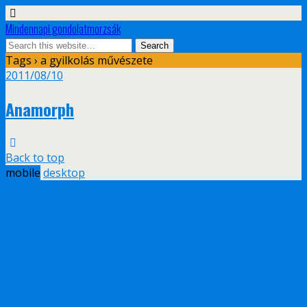
Mindennapi gondolatmorzsák
Tags › a gyilkolás művészete
2011/08/10
Anamorph
Back to top
mobile
desktop