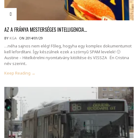
AZ A FRÁNYA MESTERSÉGES INTELLIGENCIA…
BY
KGA
ON 2014/01/29
…néha sajnos nem elég! Főleg, hogyha egy komplex dokumentumot
kell lefordítani. Így készülnek ezek a szörnyű SPAM levelek! 🙂
Austine – Hitelkérelmi nyomtatvány kitöltése és VISSZA Én Cristina
név szerint..
Keep Reading →