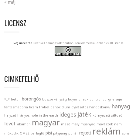
« máj
LICENSZ
Blog under the
Creative Commons Attribution-NonCommercial-NoDerivs 3.0 License
CIMKEFELHŐ
borongós
*..*
beton
boszorkénység
buyer
check
control
corgi
elseje
hanyag
fantazmagoria
ficam
fröbel
genocídium
gyalázatos
hangoskönyv
játék
ideges
helyzet
hiányos
hole in the earth
környezeti változó
magyar
levél
lábamon
mező
mély
műanyag
művészek
nem
reklám
pisi
rejtett
működik
OMSZ
parlagfű
pitypang
pohár
soha