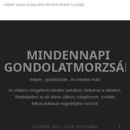
többet
szeret
turkey
térd
vérvétel
Wraith
íz
ízesítő
MINDENNAPI
GONDOLATMORZSÁ
Képek-, gondolatok-, és minden más!
Az oldalon megjelenő minden tartalom, beleérve a cikkeket,
fényképeket az én (Keve Gábor) tulajdonom. további
felhasználásuk engedélyhez kötött!
↑
Copyright 2001 - 2018, Keve Gábor