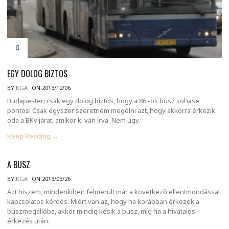
EGY DOLOG BIZTOS
BY
KGA
ON 2013/12/06
Budapesten csak egy dolog biztos, hogy a 86 -os busz sohase
pontos! Csak egyszer szeretném megélni azt, hogy akkorra érkezik
oda a BKv járat, amikor ki van írva. Nem úgy.
Keep Reading →
A BUSZ
BY
KGA
ON 2013/03/26
Azt hiszem, mindenkiben felmerült már a következő ellentmondással
kapcsolatos kérdés: Miért van az, hogy ha korábban érkezek a
buszmegállóba, akkor mindig késik a busz, míg ha a hivatalos
érkezés után.