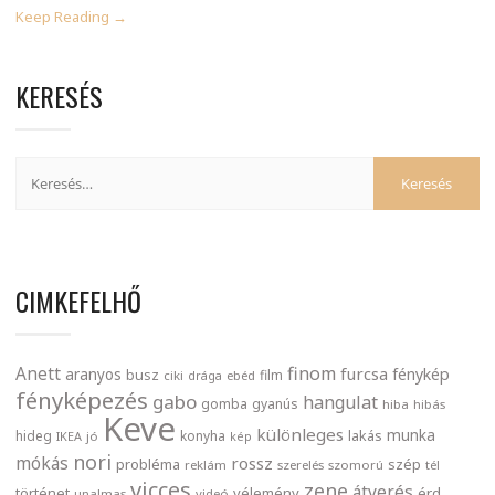
Keep Reading →
KERESÉS
CIMKEFELHŐ
finom
Anett
furcsa
fénykép
aranyos
busz
film
ciki
drága
ebéd
fényképezés
gabo
hangulat
gomba
gyanús
hiba
hibás
Keve
különleges
munka
lakás
hideg
konyha
IKEA
jó
kép
nori
mókás
rossz
probléma
szép
reklám
szerelés
szomorú
tél
vicces
zene
átverés
történet
vélemény
érd
unalmas
videó