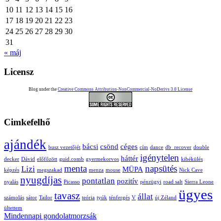
10
11
12
13
14
15
16
17
18
19
20
21
22
23
24
25
26
27
28
29
30
31
« máj
Licensz
Blog under the
Creative Commons Attribution-NonCommercial-NoDerivs 3.0 License
Cimkefelhő
ajándék
bácsi
csönd
céges
busz vezetőjét
cím
dance
db_recover
double
igénytelen
háttér
decker
Dávid
előfőzött
guid.comb
gyermekorvos
kibékülés
menta
napsütés
Lizi
MÜPA
képzés
megszakad
menza
mouse
Nick Cave
nyugdíjas
pontatlan
pozitív
nyalás
Picasso
pénzügyi
road salt
Sierra Leone
ügyes
tavasz
állat
számolás
sátor
Tailor
teória
tyúk
ténfergés
V
új Zéland
ültettem
Mindennapi gondolatmorzsák