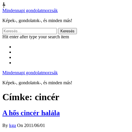
╄
Mindennapi gondolatmorzsák
Képek-, gondolatok-, és minden más!
Keresés:
Hit enter after type your search item
Mindennapi gondolatmorzsák
Képek-, gondolatok-, és minden más!
Címke:
cincér
A hős cincér halála
By
kga
On 2011/06/01