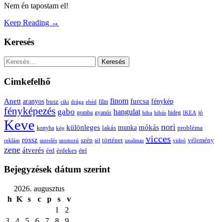
Nem én tapostam el!
Keep Reading →
Keresés
Keresés:
Cimkefelhő
Anett
finom
furcsa
fénykép
aranyos
busz
film
ciki
drága
ebéd
fényképezés
gabo
hangulat
gomba
gyanús
hiba
hibás
hideg
IKEA
jó
Keve
nori
különleges
mókás
munka
probléma
lakás
konyha
kép
vicces
rossz
szép
vélemény
történet
reklám
szerelés
szomorú
tél
unalmas
videó
zene
átverés
érd
érdekes
étel
Bejegyzések dátum szerint
2026. augusztus
h
K
s
c
p
s
v
1
2
3
4
5
6
7
8
9