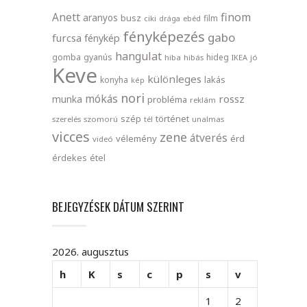
finom
Anett
aranyos
busz
film
ciki
drága
ebéd
fényképezés
gabo
furcsa
fénykép
hangulat
gomba
gyanús
hideg
hiba
hibás
IKEA
jó
Keve
különleges
lakás
konyha
kép
nori
mókás
rossz
munka
probléma
reklám
szép
történet
szerelés
szomorú
tél
unalmas
vicces
zene
átverés
vélemény
érd
videó
érdekes
étel
BEJEGYZÉSEK DÁTUM SZERINT
2026. augusztus
h
K
s
c
p
s
v
1
2