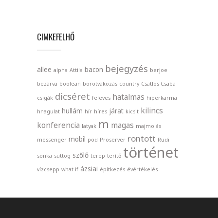
CIMKEFELHŐ
bejegyzés
allee
bacon
alpha
Attila
berjoe
bezárva
boolean
borotvákozás
country
Csatlós Csaba
dicséret
hatalmas
csigák
feleves
hiperkarma
kilincs
hullám
járat
hnagulat
hír
híres
kicsit
m
konferencia
magas
latyak
majmolás
rontott
mobil
messenger
pod
Proserver
Rudi
történet
szőlő
sonka
suttog
terep
terítő
ázsiai
vízcsepp
what if
építkezés
évértékelés