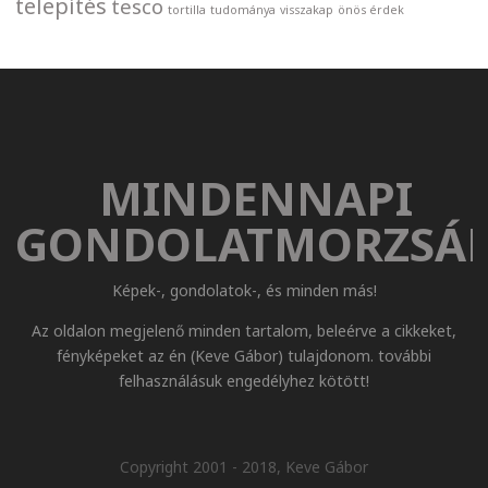
telepítés
tesco
tortilla
tudománya
visszakap
önös érdek
MINDENNAPI
GONDOLATMORZSÁ
Képek-, gondolatok-, és minden más!
Az oldalon megjelenő minden tartalom, beleérve a cikkeket,
fényképeket az én (Keve Gábor) tulajdonom. további
felhasználásuk engedélyhez kötött!
Copyright 2001 - 2018, Keve Gábor