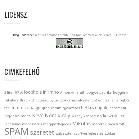
LICENSZ
Blog under the
Creative Commons Attribution-NonCommercial-NoDerivs 3.0 License
CIMKEFELHŐ
A loophole in limbo
2 liter
07
Amon Amarath
bogyós paprika
bolygónk
ruhatára
Brad Pitt
butaság
bytte
csökkenés
elcsatangol
entitás
fajita
fejbőr
fürdőszoba
gif
hétköznapok
feri
granulátum
gyalázatos
increment
Keve Nóra
király
küszöb
irigylésre méltó
kislány
kíváncsiság
licit
Mikulás
lépcsőház
magassarkú
meggazdagodás
méretek
ragasztott
SPAM
szeretet
szilveszter
szoftverfejlesztés
szokás