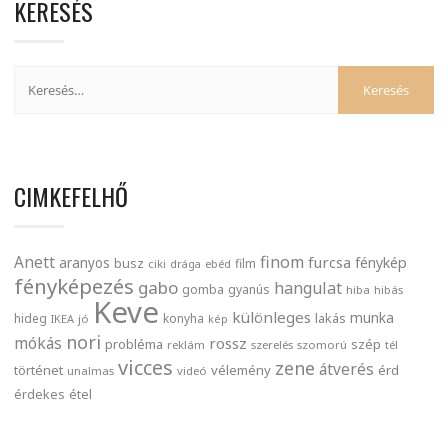
KERESÉS
CIMKEFELHŐ
finom
Anett
furcsa
fénykép
aranyos
busz
film
ciki
drága
ebéd
fényképezés
gabo
hangulat
gomba
gyanús
hiba
hibás
Keve
különleges
munka
lakás
hideg
konyha
IKEA
jó
kép
nori
mókás
rossz
probléma
szép
reklám
szerelés
szomorú
tél
vicces
zene
átverés
történet
vélemény
érd
unalmas
videó
érdekes
étel