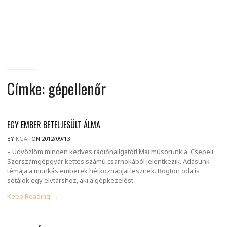
MINDENNAPI
GONDOLATMORZSÁK
Címke:
gépellenőr
EGY EMBER BETELJESÜLT ÁLMA
BY
KGA
ON 2012/09/13
– Üdvözlöm minden kedves rádióhallgatót! Mai műsorunk a Csepeli
Szerszámgépgyár kettes számú csarnokából jelentkezik. Adásunk
témája a munkás emberek hétköznapjai lesznek. Rögtön oda is
sétálok egy elvtárshoz, aki a gépkezelést.
Keep Reading →