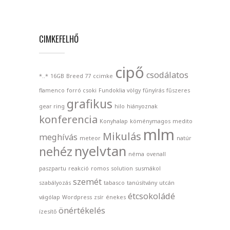
CIMKEFELHŐ
cipő
csodálatos
*..*
16GB
Breed 77
ccimke
flamenco
forró csoki
Fundoklia völgy
fűnyírás
fűszeres
grafikus
gear ring
hilo
hiányoznak
konferencia
Konyhalap
köménymagos
medito
mlm
Mikulás
meghívás
meteor
natúr
nyelvtan
nehéz
néma
ovenall
paszpartu
reakció
romos
solution
susmákol
szemét
szabályozás
tabasco
tanúsítvány
utcán
étcsokoládé
vágólap
Wordpress
zsír
énekes
önértékelés
ízesítő