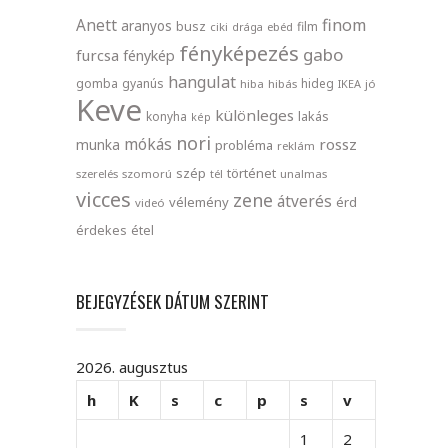
finom
Anett
aranyos
busz
film
ciki
drága
ebéd
fényképezés
gabo
furcsa
fénykép
hangulat
gomba
gyanús
hideg
hiba
hibás
IKEA
jó
Keve
különleges
lakás
konyha
kép
nori
mókás
rossz
munka
probléma
reklám
szép
történet
szerelés
szomorú
tél
unalmas
vicces
zene
átverés
vélemény
érd
videó
érdekes
étel
BEJEGYZÉSEK DÁTUM SZERINT
2026. augusztus
h
K
s
c
p
s
v
1
2