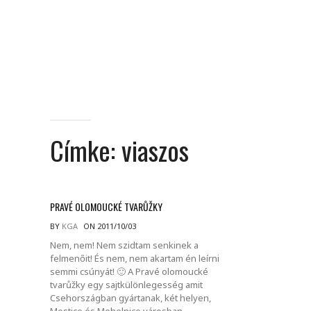
Címke:
viaszos
PRAVÉ OLOMOUCKÉ TVARŮŽKY
BY
KGA
ON 2011/10/03
Nem, nem! Nem szidtam senkinek a
felmenőit! És nem, nem akartam én leírni
semmi csúnyát! 🙂 A Pravé olomoucké
tvarůžky egy sajtkülönlegesség amit
Csehországban gyártanak, két helyen,
Mostice és Mohelnice városban..