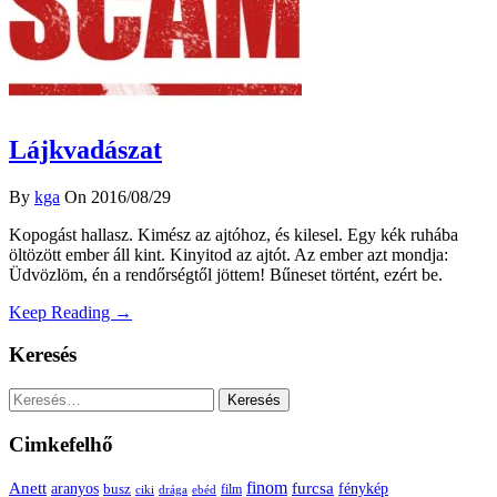
Lájkvadászat
By
kga
On 2016/08/29
Kopogást hallasz. Kimész az ajtóhoz, és kilesel. Egy kék ruhába
öltözött ember áll kint. Kinyitod az ajtót. Az ember azt mondja:
Üdvözlöm, én a rendőrségtől jöttem! Bűneset történt, ezért be.
Keep Reading →
Keresés
Keresés:
Cimkefelhő
Anett
finom
furcsa
fénykép
aranyos
busz
film
ciki
drága
ebéd