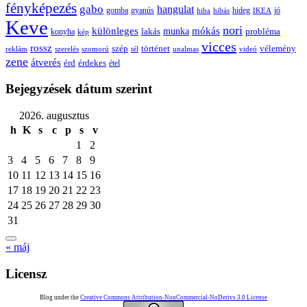
fényképezés
gabo
hangulat
gomba
gyanús
hiba
hibás
hideg
IKEA
jó
Keve
nori
különleges
mókás
munka
probléma
lakás
konyha
kép
vicces
rossz
szép
vélemény
történet
reklám
szerelés
szomorú
tél
unalmas
videó
zene
átverés
érd
érdekes
étel
Bejegyzések dátum szerint
2026. augusztus
h
K
s
c
p
s
v
1
2
3
4
5
6
7
8
9
10
11
12
13
14
15
16
17
18
19
20
21
22
23
24
25
26
27
28
29
30
31
« máj
Licensz
Blog under the
Creative Commons Attribution-NonCommercial-NoDerivs 3.0 License