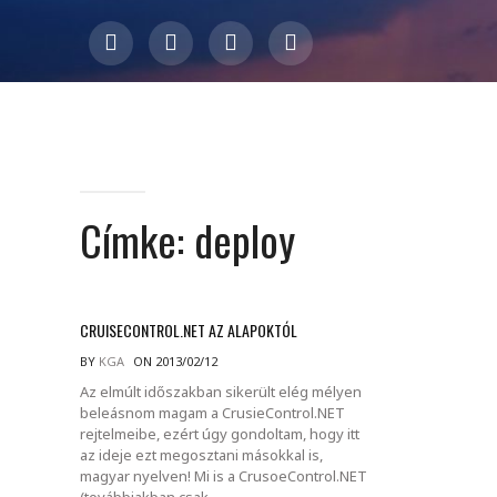
Címke:
deploy
CRUISECONTROL.NET AZ ALAPOKTÓL
BY
KGA
ON 2013/02/12
Az elmúlt időszakban sikerült elég mélyen
beleásnom magam a CrusieControl.NET
rejtelmeibe, ezért úgy gondoltam, hogy itt
az ideje ezt megosztani másokkal is,
magyar nyelven! Mi is a CrusoeControl.NET
(továbbiakban csak.