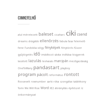
CIMKEFELHŐ
ciki
baleset
csend
alul méretezett
cicaharc
ellenőrzés
dreams
drágább
fabula fasa
felemelő
fényképek
fene
Fundoklia völgy
fénytörés
fűszer
idő
gyűjtögetés
imádkozó sáska
indítása
kisgyerek
lazulás
marcipán
lassított
leolvasás
mezőgazdaság
pandastart
OneToMany
playboy
program
rontott
pácolt
református
Roosevelt
rownumber
sarki róka
szongáliai
találékony
Word
Tomi
We Will Rise
XE2
átirányítás
építészet
íz
önkormányzat