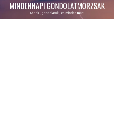
MINDENNAPI GONDOLATMORZSÁK
Képek-, gondolatok-, és minden más!