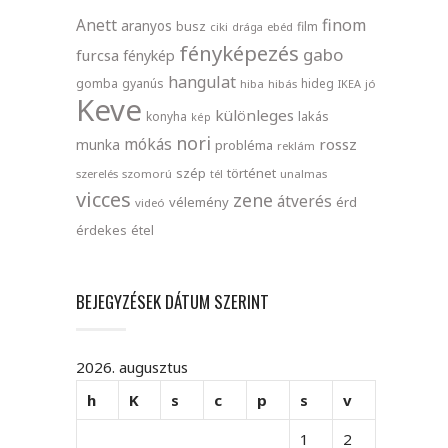
finom
Anett
aranyos
busz
film
ciki
drága
ebéd
fényképezés
gabo
furcsa
fénykép
hangulat
gomba
gyanús
hideg
hiba
hibás
IKEA
jó
Keve
különleges
lakás
konyha
kép
nori
mókás
rossz
munka
probléma
reklám
szép
történet
szerelés
szomorú
tél
unalmas
vicces
zene
átverés
vélemény
érd
videó
érdekes
étel
BEJEGYZÉSEK DÁTUM SZERINT
2026. augusztus
h
K
s
c
p
s
v
1
2