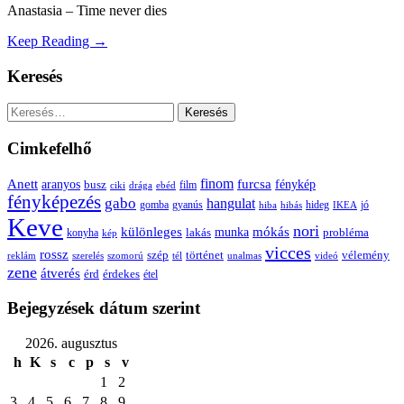
Anastasia – Time never dies
Keep Reading →
Keresés
Keresés:
Cimkefelhő
Anett
finom
furcsa
fénykép
aranyos
busz
film
ciki
drága
ebéd
fényképezés
gabo
hangulat
gomba
gyanús
hiba
hibás
hideg
IKEA
jó
Keve
nori
különleges
mókás
munka
probléma
lakás
konyha
kép
vicces
rossz
szép
vélemény
történet
reklám
szerelés
szomorú
tél
unalmas
videó
zene
átverés
érd
érdekes
étel
Bejegyzések dátum szerint
2026. augusztus
h
K
s
c
p
s
v
1
2
3
4
5
6
7
8
9