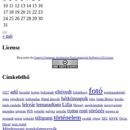
10
11
12
13
14
15
16
17
18
19
20
21
22
23
24
25
26
27
28
29
30
31
« máj
Licensz
Blog under the
Creative Commons Attribution-NonCommercial-NoDerivs 3.0 License
Cimkefelhő
fotó
adó
eltévedt
1027
becsület
brajen
bukósisak
feledékeny
gombaszakértői
hétköznapok
guba
gépellenőr
halhatatlan
Háttal álmodó
jelez
Justin Bieber
kecske
lekvár
lemaradtam
Lilla
lamb vindallo
Majesty
megkóstoltuk
megnyugtató
roma
ront
sörözés
meztelen
népirtás
POS
préselés
pulyka
rajzolás
tengeri só
történelem
téligumi
terminál
teória
tojásrúd
verdák
vijjog
XE2
ÁNYK
Ötvös
Dávid
önös érdek
Mindennapi gondolatmorzsák