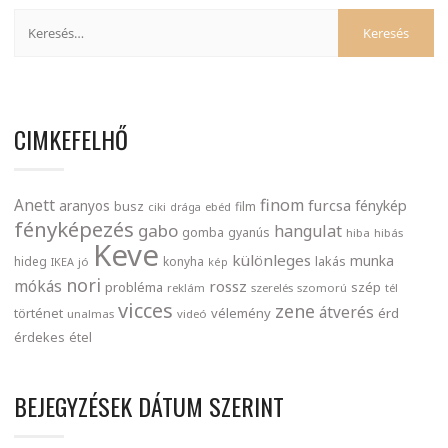
CIMKEFELHŐ
finom
Anett
furcsa
fénykép
aranyos
busz
film
ciki
drága
ebéd
fényképezés
gabo
hangulat
gomba
gyanús
hiba
hibás
Keve
különleges
munka
lakás
hideg
konyha
IKEA
jó
kép
nori
mókás
rossz
probléma
szép
reklám
szerelés
szomorú
tél
vicces
zene
átverés
történet
vélemény
érd
unalmas
videó
érdekes
étel
BEJEGYZÉSEK DÁTUM SZERINT