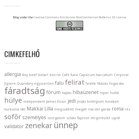
Blog under the
Creative Commons Attribution-NonCommercial-NoDerivs 3.0 License
CIMKEFELHŐ
allergia
Any
beef
betart
borrsó
Cafe Kara
Capsicum baccatum
Corporal
felirat
falu
Jigsore Quandary
egyszerűen
festék
fikázás
fogacska
fáradtság
fórum
hibaüzenet
hajtás
hiper
hullik
hülye
jedi
independent
James Ensor
jóslás
kollégium
korabeli
Makkai Lilla
roma
kurkuma
láb
megszállott
megáll
riva del garda
réz
sofőr
személyes
szorgalom
szívás
Taproot
térgörbület
ugrál
ünnep
zenekar
validator