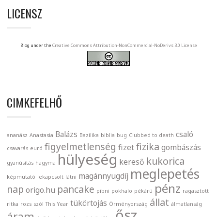
LICENSZ
Blog under the
Creative Commons Attribution-NonCommercial-NoDerivs 3.0 License
CIMKEFELHŐ
Balázs
csaló
ananász
Anastasia
Bazilika
biblia
bug
Clubbed to death
figyelmetlenség
fizika
fizet
gombászás
csavarás
euró
hülyeség
kukorica
kereső
gyanúsítás
hagyma
meglepetés
magánnyugdíj
képmutató
lekapcsolt
látni
pénz
nap
pancake
origo.hu
pibni
pokhalo
pékárú
ragasztott
állat
tükörtojás
ritka
rozs
szól
This Year
Örményország
álmatlanság
ősz
áram