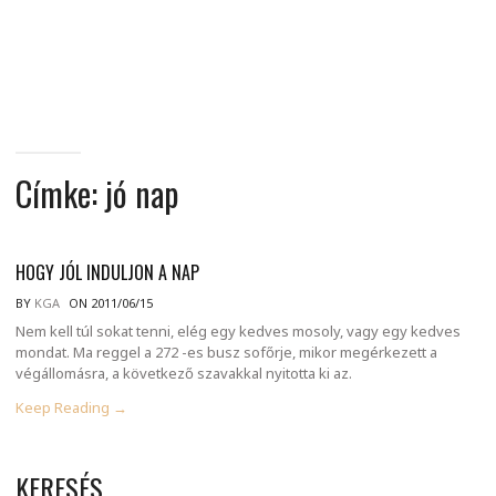
MINDENNAPI
GONDOLATMORZSÁK
Címke:
jó nap
HOGY JÓL INDULJON A NAP
BY
KGA
ON 2011/06/15
Nem kell túl sokat tenni, elég egy kedves mosoly, vagy egy kedves
mondat. Ma reggel a 272 -es busz sofőrje, mikor megérkezett a
végállomásra, a következő szavakkal nyitotta ki az.
Keep Reading →
KERESÉS