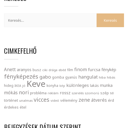
CIMKEFELHŐ
finom
Anett
furcsa
fénykép
aranyos
busz
film
ciki
drága
ebéd
fényképezés
gabo
hangulat
gomba
gyanús
hiba
hibás
Keve
különleges
munka
lakás
hideg
konyha
IKEA
jó
kép
nori
mókás
rossz
probléma
szép
reklám
szerelés
szomorú
tél
vicces
zene
átverés
történet
vélemény
érd
unalmas
videó
érdekes
étel
BEJEGYZÉSEK DÁTUM SZERINT