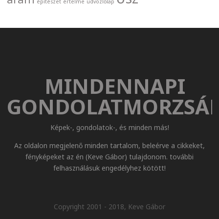
építészet
értelme
üdvözlőlap
MINDENNAPI
GONDOLATMORZSÁ
Képek-, gondolatok-, és minden más!
Az oldalon megjelenő minden tartalom, beleérve a cikkeket,
fényképeket az én (Keve Gábor) tulajdonom. további
felhasználásuk engedélyhez kötött!
Copyright 2001 - 2018, Keve Gábor