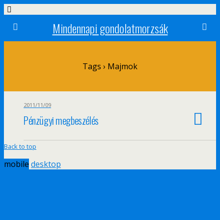
Mindennapi gondolatmorzsák
Tags › Majmok
2011/11/09
Pénzügyi megbeszélés
Back to top
mobile
desktop