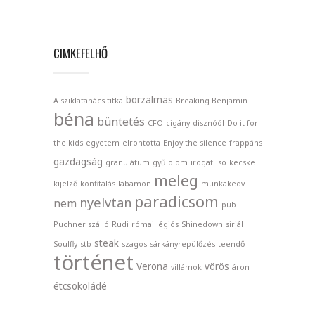
CIMKEFELHŐ
borzalmas
A sziklatanács titka
Breaking Benjamin
béna
büntetés
CFO
cigány
disznóól
Do it for
the kids
egyetem
elrontotta
Enjoy the silence
frappáns
gazdagság
granulátum
gyűlölöm
irogat
iso
kecske
meleg
kijelző
konfitálás
lábamon
munkakedv
paradicsom
nyelvtan
nem
pub
Puchner szálló
Rudi
római légiós
Shinedown
sirjál
steak
Soulfly
stb
szagos
sárkányrepülőzés
teendő
történet
Verona
vörös
villámok
áron
étcsokoládé