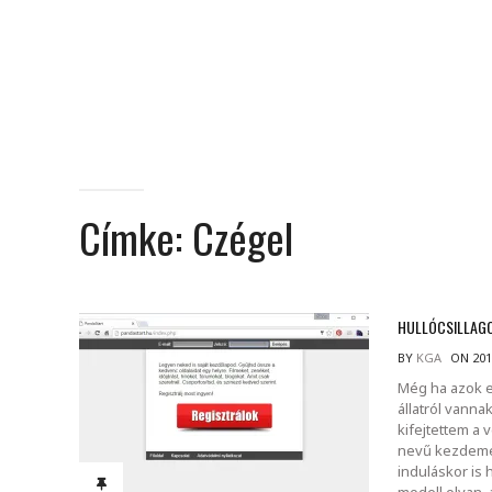
Címke:
Czégel
HULLÓCSILLAGO
BY
KGA
ON 201
Még ha azok 
állatról vann
kifejtettem a
nevű kezdemé
induláskor is 
modell olyan, 