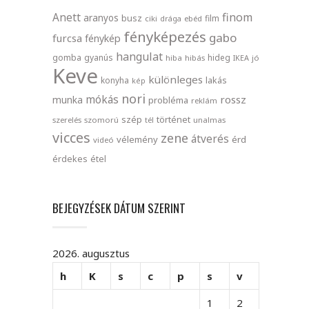
finom
Anett
aranyos
busz
film
ciki
drága
ebéd
fényképezés
gabo
furcsa
fénykép
hangulat
gomba
gyanús
hideg
hiba
hibás
IKEA
jó
Keve
különleges
lakás
konyha
kép
nori
mókás
rossz
munka
probléma
reklám
szép
történet
szerelés
szomorú
tél
unalmas
vicces
zene
átverés
vélemény
érd
videó
érdekes
étel
BEJEGYZÉSEK DÁTUM SZERINT
2026. augusztus
h
K
s
c
p
s
v
1
2