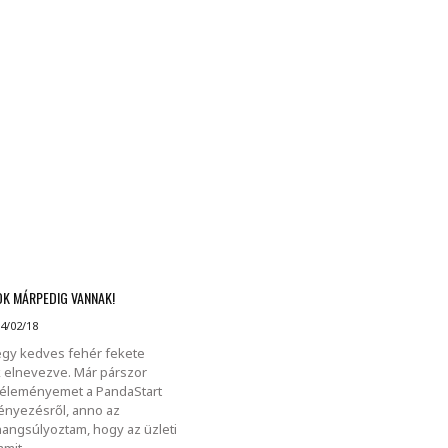
MINDENNAPI GONDOLATMORZSÁK
Képek-, gondolatok-, és minden más!
K MÁRPEDIG VANNAK!
4/02/18
egy kedves fehér fekete
ak elnevezve. Már párszor
 véleményemet a PandaStart
nyezésről, anno az
hangsúlyoztam, hogy az üzleti
amit.