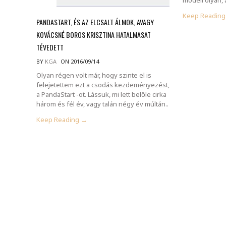
Keep Readin
PANDASTART, ÉS AZ ELCSALT ÁLMOK, AVAGY
KOVÁCSNÉ BOROS KRISZTINA HATALMASAT
TÉVEDETT
BY
KGA
ON 2016/09/14
Olyan régen volt már, hogy szinte el is
felejetettem ezt a csodás kezdeményezést,
a PandaStart -ot. Lássuk, mi lett belőle cirka
három és fél év, vagy talán négy év múltán..
Keep Reading →