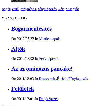
bogár
,
erdő
,
fényképek
,
fényképezés
,
kék
,
Visegrád
You May Also Like
Bogármentesítés
On 2012/05/23
In
Mindennapok
Ajtók
On 2012/03/08
In
Fényképezés
Az az ominózus pancake!
On 2011/12/03
In
Desszertek
,
Ételek
,
Fényképezés
Felületek
On 2011/12/01
In
Fényképezés