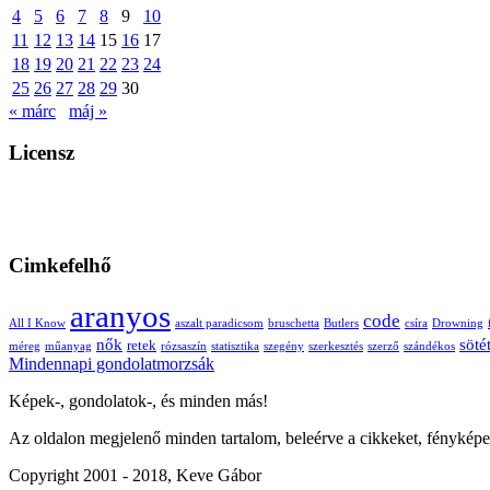
4
5
6
7
8
9
10
11
12
13
14
15
16
17
18
19
20
21
22
23
24
25
26
27
28
29
30
« márc
máj »
Licensz
Cimkefelhő
aranyos
code
All I Know
aszalt paradicsom
bruschetta
Butlers
csíra
Drowning
nők
söté
retek
méreg
műanyag
rózsaszín
statisztika
szegény
szerkesztés
szerző
szándékos
Mindennapi gondolatmorzsák
Képek-, gondolatok-, és minden más!
Az oldalon megjelenő minden tartalom, beleérve a cikkeket, fényképe
Copyright 2001 - 2018, Keve Gábor