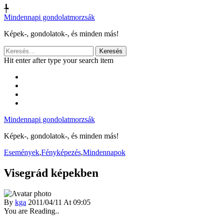
╄
Mindennapi gondolatmorzsák
Képek-, gondolatok-, és minden más!
Keresés:
Hit enter after type your search item
Mindennapi gondolatmorzsák
Képek-, gondolatok-, és minden más!
Események
,
Fényképezés
,
Mindennapok
Visegrád képekben
By
kga
2011/04/11 At 09:05
You are Reading..