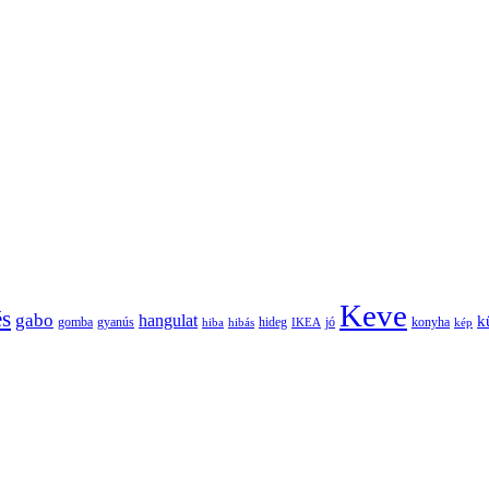
Keve
és
gabo
hangulat
k
gomba
gyanús
hiba
hibás
hideg
IKEA
jó
konyha
kép