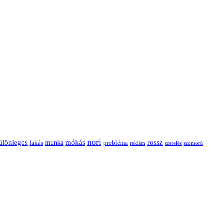
nori
ülönleges
mókás
rossz
munka
probléma
lakás
reklám
szerelés
szomorú