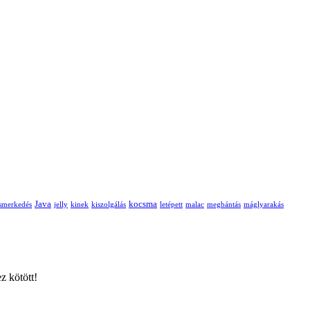
Java
kocsma
ismerkedés
jelly
kinek
kiszolgálás
letépett
malac
megbántás
máglyarakás
z kötött!