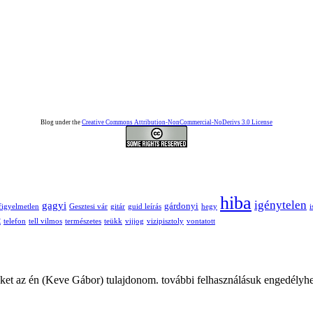
Blog under the
Creative Commons Attribution-NonCommercial-NoDerivs 3.0 License
hiba
igénytelen
gagyi
gárdonyi
figyelmetlen
Gesztesi vár
gitár
guid leírás
hegy
t
telefon
tell vilmos
természetes
teükk
vijjog
vizipisztoly
vontatott
ket az én (Keve Gábor) tulajdonom. további felhasználásuk engedélyhe