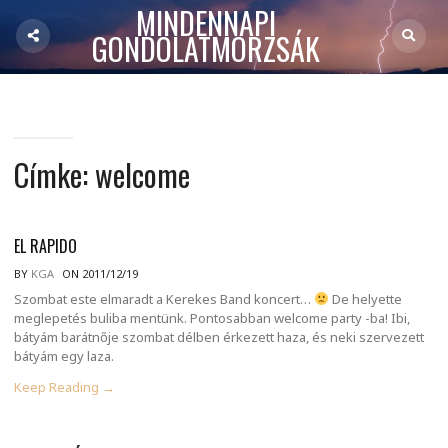
MINDENNAPI
GONDOLATMORZSÁK
Címke:
welcome
EL RAPIDO
BY
KGA
ON 2011/12/19
Szombat este elmaradt a Kerekes Band koncert…
De helyette
meglepetés buliba mentünk. Pontosabban welcome party -ba! Ibi,
bátyám barátnője szombat délben érkezett haza, és neki szervezett
bátyám egy laza.
Keep Reading →