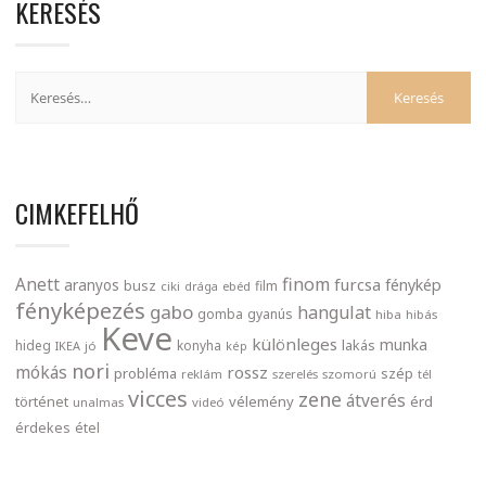
KERESÉS
CIMKEFELHŐ
finom
Anett
furcsa
fénykép
aranyos
busz
film
ciki
drága
ebéd
fényképezés
gabo
hangulat
gomba
gyanús
hiba
hibás
Keve
különleges
munka
lakás
hideg
konyha
IKEA
jó
kép
nori
mókás
rossz
probléma
szép
reklám
szerelés
szomorú
tél
vicces
zene
átverés
történet
vélemény
érd
unalmas
videó
érdekes
étel