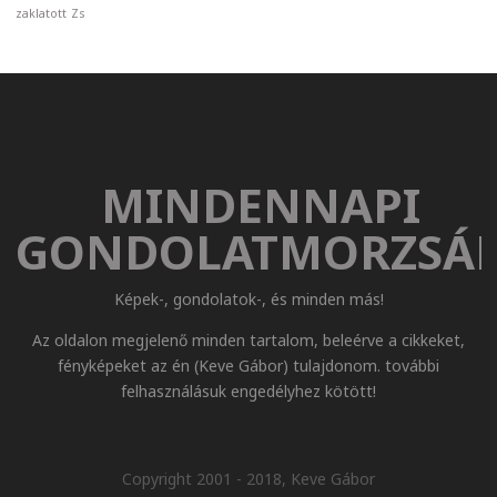
zaklatott
Zs
MINDENNAPI
GONDOLATMORZSÁ
Képek-, gondolatok-, és minden más!
Az oldalon megjelenő minden tartalom, beleérve a cikkeket,
fényképeket az én (Keve Gábor) tulajdonom. további
felhasználásuk engedélyhez kötött!
Copyright 2001 - 2018, Keve Gábor