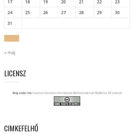
17
18
19
20
21
22
23
24
25
26
27
28
29
30
31
« máj
LICENSZ
Blog under the
Creative Commons Attribution-NonCommercial-NoDerivs 3.0 License
CIMKEFELHŐ