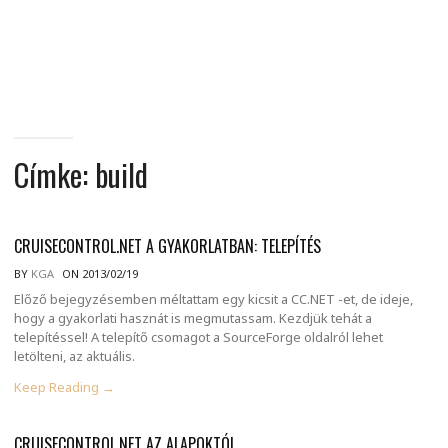
MINDENNAPI
GONDOLATMORZSÁK
Címke:
build
CRUISECONTROL.NET A GYAKORLATBAN: TELEPÍTÉS
BY
KGA
ON 2013/02/19
Előző bejegyzésemben méltattam egy kicsit a CC.NET -et, de ideje,
hogy a gyakorlati hasznát is megmutassam. Kezdjük tehát a
telepítéssel! A telepítő csomagot a SourceForge oldalról lehet
letölteni, az aktuális.
Keep Reading →
CRUISECONTROL.NET AZ ALAPOKTÓL