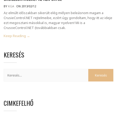
BY
KGA
ON 2013/02/12
Az elmúlt időszakban sikerült elég mélyen beleásnom magam a
CrusieControl.NET rejtelmeibe, ezért úgy gondoltam, hogy itt az ideje
ezt megosztani másokkal is, magyar nyelven! Mi is a
CrusoeControl.NET (továbbiakban csak.
Keep Reading →
KERESÉS
CIMKEFELHŐ