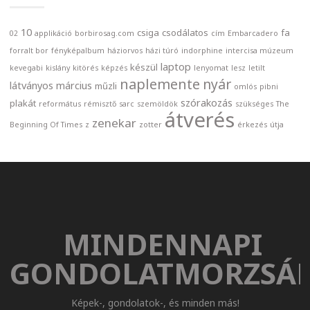
10
csiga
csodálatos
fa
02
applikáció
borbirosag.com
cím
Embarcadero
forralt bor
fényképalbum
háziorvos
házi túró
indorphine
intercisa múzeum
laptop
készül
kevegabi
kislány
kitörés
képzés
lenyomat
lesz
letilt
naplemente
nyár
látványos
március
műzli
omlós
pibni
szórakozás
plakát
református
rémisztő
sarc
szemöldök
szükséges
The
átverés
zenekar
Beginning Of Times
z
zotter
érkezés
útja
MINDENNAPI
GONDOLATMORZSÁ
Képek-, gondolatok-, és minden más!