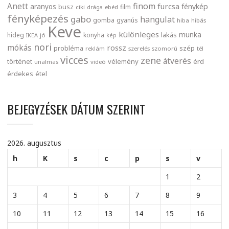
finom
Anett
furcsa
fénykép
aranyos
busz
film
ciki
drága
ebéd
fényképezés
gabo
hangulat
gomba
gyanús
hiba
hibás
Keve
különleges
munka
lakás
hideg
konyha
IKEA
jó
kép
nori
mókás
rossz
probléma
szép
reklám
szerelés
szomorú
tél
vicces
zene
átverés
történet
vélemény
érd
unalmas
videó
érdekes
étel
BEJEGYZÉSEK DÁTUM SZERINT
2026. augusztus
h
K
s
c
p
s
v
1
2
3
4
5
6
7
8
9
10
11
12
13
14
15
16