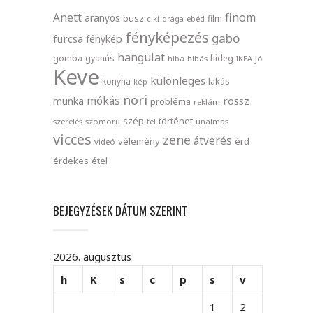
finom
Anett
aranyos
busz
film
ciki
drága
ebéd
fényképezés
gabo
furcsa
fénykép
hangulat
gomba
gyanús
hideg
hiba
hibás
IKEA
jó
Keve
különleges
lakás
konyha
kép
nori
mókás
rossz
munka
probléma
reklám
szép
történet
szerelés
szomorú
tél
unalmas
vicces
zene
átverés
vélemény
érd
videó
érdekes
étel
BEJEGYZÉSEK DÁTUM SZERINT
2026. augusztus
h
K
s
c
p
s
v
1
2