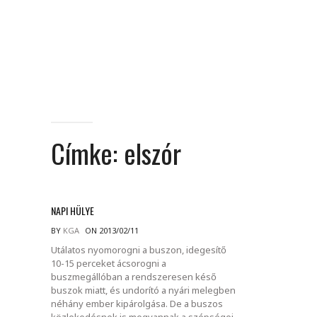
Címke:
elszór
NAPI HÜLYE
BY
KGA
ON 2013/02/11
Utálatos nyomorogni a buszon, idegesítő
10-15 perceket ácsorogni a
buszmegállóban a rendszeresen késő
buszok miatt, és undorító a nyári melegben
néhány ember kipárolgása. De a buszos
közlekedésnek is megvannak a szépségei..