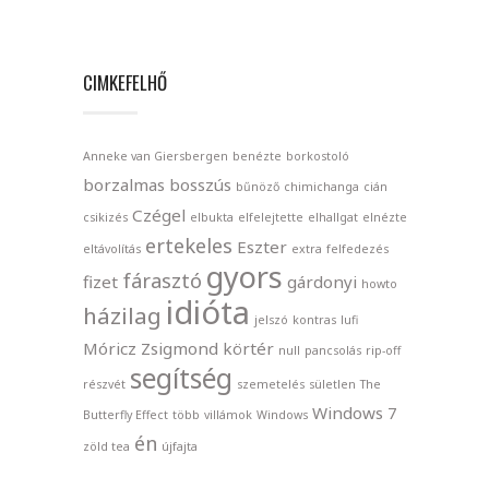
CIMKEFELHŐ
Anneke van Giersbergen
benézte
borkostoló
borzalmas
bosszús
bűnöző
chimichanga
cián
Czégel
csikizés
elbukta
elfelejtette
elhallgat
elnézte
ertekeles
Eszter
eltávolítás
extra
felfedezés
gyors
fárasztó
fizet
gárdonyi
howto
idióta
házilag
jelszó
kontras
lufi
Móricz Zsigmond körtér
null
pancsolás
rip-off
segítség
részvét
szemetelés
sületlen
The
Windows 7
Butterfly Effect
több
villámok
Windows
én
zöld tea
újfajta