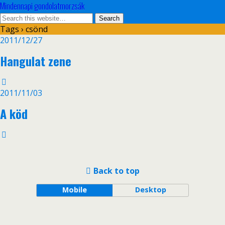
Mindennapi gondolatmorzsák
Tags › csönd
2011/12/27
Hangulat zene
2011/11/03
A köd
Back to top
Mobile
Desktop