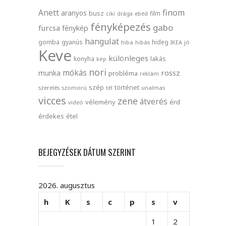
finom
Anett
aranyos
busz
film
ciki
drága
ebéd
fényképezés
gabo
furcsa
fénykép
hangulat
gomba
gyanús
hideg
hiba
hibás
IKEA
jó
Keve
különleges
lakás
konyha
kép
nori
mókás
rossz
munka
probléma
reklám
szép
történet
szerelés
szomorú
tél
unalmas
vicces
zene
átverés
vélemény
érd
videó
érdekes
étel
BEJEGYZÉSEK DÁTUM SZERINT
2026. augusztus
h
K
s
c
p
s
v
1
2