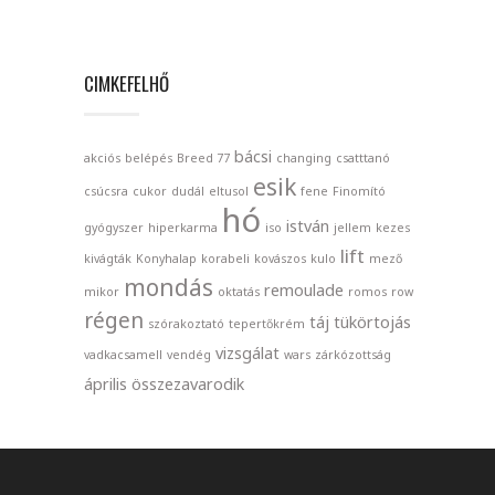
CIMKEFELHŐ
bácsi
akciós
belépés
Breed 77
changing
csatttanó
esik
csúcsra
cukor
dudál
eltusol
fene
Finomító
hó
istván
gyógyszer
hiperkarma
iso
jellem
kezes
lift
kivágták
Konyhalap
korabeli
kovászos
kulo
mező
mondás
remoulade
mikor
oktatás
romos
row
régen
táj
tükörtojás
szórakoztató
tepertőkrém
vizsgálat
vadkacsamell
vendég
wars
zárkózottság
április
összezavarodik