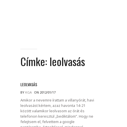
Címke:
leolvasás
LEOLVASÁS
BY
KGA
ON 2012/01/17
Amikor a nevemre írattam a villanyórát, havi
leolvasást kértem, azaz havonta 14-21
között valamikor leolvasom az órát és
telefonon keresztül „bediktálom”. Hogy ne
felejtsem el, felvettem a google
naptáramba, értesítéssel, mindennel