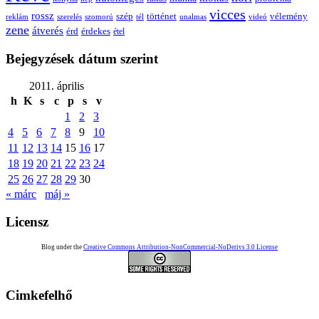
vicces
rossz
szép
vélemény
történet
reklám
szerelés
szomorú
tél
unalmas
videó
zene
átverés
érd
érdekes
étel
Bejegyzések dátum szerint
2011. április
h
K
s
c
p
s
v
1
2
3
4
5
6
7
8
9
10
11
12
13
14
15
16
17
18
19
20
21
22
23
24
25
26
27
28
29
30
« márc
máj »
Licensz
Blog under the
Creative Commons Attribution-NonCommercial-NoDerivs 3.0 License
Cimkefelhő