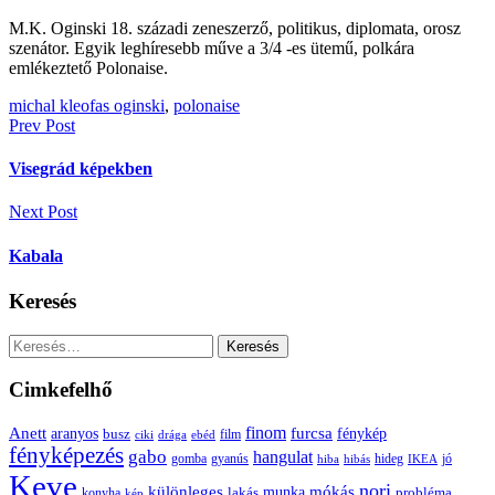
M.K. Oginski 18. századi zeneszerző, politikus, diplomata, orosz
szenátor. Egyik leghíresebb műve a 3/4 -es ütemű, polkára
emlékeztető Polonaise.
michal kleofas oginski
,
polonaise
Bejegyzés
Prev Post
navigáció
Visegrád képekben
Next Post
Kabala
Keresés
Keresés:
Cimkefelhő
Anett
finom
furcsa
fénykép
aranyos
busz
film
ciki
drága
ebéd
fényképezés
gabo
hangulat
gomba
gyanús
hiba
hibás
hideg
IKEA
jó
Keve
nori
különleges
mókás
munka
probléma
lakás
konyha
kép