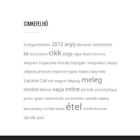
CIMKEFELHŐ
2012
angry
9 négyzetméter
Barnasör
befektetett
cikk
bit
csiga
bricostore
cápa
Dark Fortress
diagram
fogyasztás
fotózás
hajógyári
hangulatos
happy
időjárás jelentés
imád
kornspitz
kíváncsiság
kóla
meleg
Lacuna Coil
lidl
magról
Majesty
online
morbid
napja
Márton
portrék
pszichológus
putto
sylvan
Szalontüdő
szemetelés
szárítás
talány
étel
tanúsítvány
tortilla
téma
ötödik kerület
újbudai piac