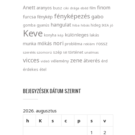
finom
Anett
aranyos
busz
film
ciki
drága
ebéd
fényképezés
gabo
furcsa
fénykép
hangulat
gomba
gyanús
hideg
hiba
hibás
IKEA
jó
Keve
különleges
lakás
konyha
kép
nori
mókás
rossz
munka
probléma
reklám
szép
történet
szerelés
szomorú
tél
unalmas
vicces
zene
átverés
vélemény
érd
videó
érdekes
étel
BEJEGYZÉSEK DÁTUM SZERINT
2026. augusztus
h
K
s
c
p
s
v
1
2