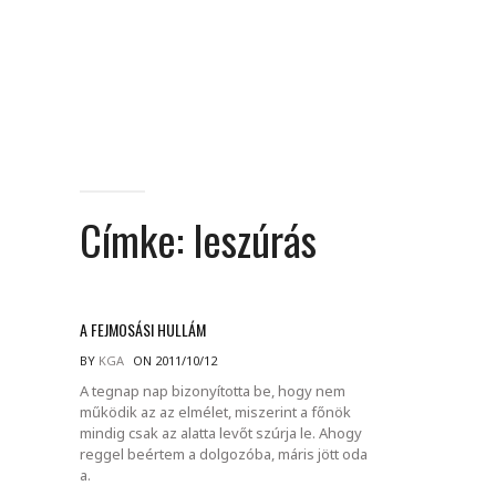
Címke:
leszúrás
A FEJMOSÁSI HULLÁM
BY
KGA
ON 2011/10/12
A tegnap nap bizonyította be, hogy nem
működik az az elmélet, miszerint a főnök
mindig csak az alatta levőt szúrja le. Ahogy
reggel beértem a dolgozóba, máris jött oda
a.