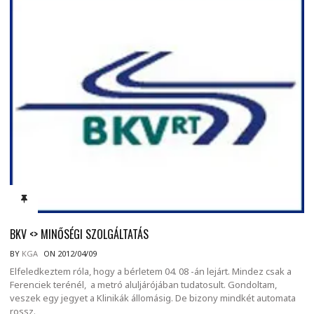
BKV <> MINŐSÉGI SZOLGÁLTATÁS
BY
KGA
ON 2012/04/09
Elfeledkeztem róla, hogy a bérletem 04. 08 -án lejárt. Mindez csak a
Ferenciek terénél, a metró aluljárójában tudatosult. Gondoltam,
veszek egy jegyet a Klinikák állomásig. De bizony mindkét automata
rossz.