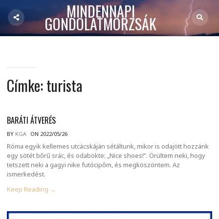
MINDENNAPI
GONDOLATMORZSÁK
Címke:
turista
BARÁTI ÁTVERÉS
BY
KGA
ON 2022/05/26
Róma egyik kellemes utcácskáján sétáltunk, mikor is odajött hozzánk
egy sötét bőrű srác, és odabökte: „Nice shoes!”. Örültem neki, hogy
tetszett neki a gagyi nike futócipőm, és megköszöntem. Az
ismerkedést.
Keep Reading →