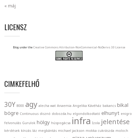
« máj
LICENSZ
Blog under the
Creative Commons Attribution-NonCommercial-NoDerivs 3.0 License
CIMKEFELHŐ
agy
30Y
bikal
8000
alecha wat
Anaemia
Angelika Kávéház
bakancs
bögre
elhunyt
Continuous
disznó
dobozda.hu
elgondolkodtató
enigro
infra
jelentése
hölgy
felvonulás
Gurulok
húspogácsa
Izola
kérdések
kínzás
láz
megbántás
michael jackson
mokka cukrászda
moloch
pizza univerzum