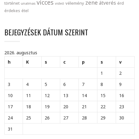
vicces
zene
átverés
történet
vélemény
érd
unalmas
videó
érdekes
étel
BEJEGYZÉSEK DÁTUM SZERINT
2026. augusztus
h
K
s
c
p
s
v
1
2
3
4
5
6
7
8
9
10
11
12
13
14
15
16
17
18
19
20
21
22
23
24
25
26
27
28
29
30
31