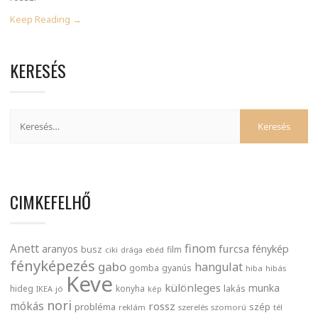
Keep Reading →
KERESÉS
CIMKEFELHŐ
finom
Anett
furcsa
fénykép
aranyos
busz
film
ciki
drága
ebéd
fényképezés
gabo
hangulat
gomba
gyanús
hiba
hibás
Keve
különleges
munka
lakás
hideg
konyha
IKEA
jó
kép
nori
mókás
rossz
probléma
szép
reklám
szerelés
szomorú
tél