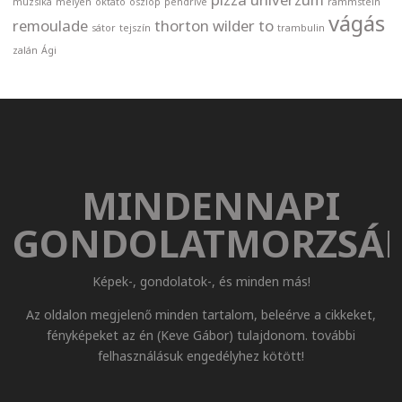
muzsika
mélyen
oktató
oszlop
pendrive
rammstein
vágás
remoulade
thorton wilder
to
sátor
tejszín
trambulin
zalán
Ági
MINDENNAPI
GONDOLATMORZSÁ
Képek-, gondolatok-, és minden más!
Az oldalon megjelenő minden tartalom, beleérve a cikkeket,
fényképeket az én (Keve Gábor) tulajdonom. további
felhasználásuk engedélyhez kötött!