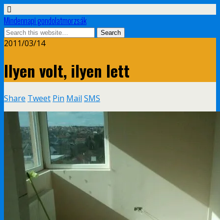
Mindennapi gondolatmorzsák
2011/03/14
Ilyen volt, ilyen lett
Share
Tweet
Pin
Mail
SMS