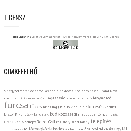
LICENSZ
Blog under the
Creative Commons Attribution-NonCommercial-NoDerivs 3.0 License
CIMKEFELHŐ
9 négyzetméter
adóbevallás
apple
baklövés
Bea
borbíróság
Brand New
egészség
fenyegető
chalupa
diétás
egyszerűen
ereje
feljethető
furcsa
főzés
keresés
híres
ing
J.R.R. Tolkien
jó hír
kerület
köd
közösségi
kristóf
Krkonošský
kérdések
megdöbbentő
nyomozás
telepítés
Retro-Grill
OMSZ
Ren & Stimpy
réz
story
szaki
talány
tömegközlekedés
ügyfél
to
óra
önértékelés
Thougworks
ájulás
írom