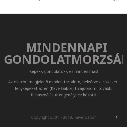
MINDENNAPI
GONDOLATMORZSÁ
Képek-, gondolatok-, és minden más!
Az oldalon megjelenő minden tartalom, beleérve a cikkeket,
fényképeket az én (Keve Gábor) tulajdonom. további
felhasználásuk engedélyhez kötött!
↑
Copyright 2001 - 2018, Keve Gábor