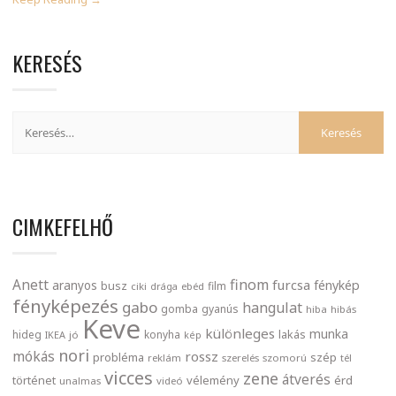
KERESÉS
CIMKEFELHŐ
finom
Anett
furcsa
fénykép
aranyos
busz
film
ciki
drága
ebéd
fényképezés
gabo
hangulat
gomba
gyanús
hiba
hibás
Keve
különleges
munka
lakás
hideg
konyha
IKEA
jó
kép
nori
mókás
rossz
probléma
szép
reklám
szerelés
szomorú
tél
vicces
zene
átverés
történet
vélemény
érd
unalmas
videó