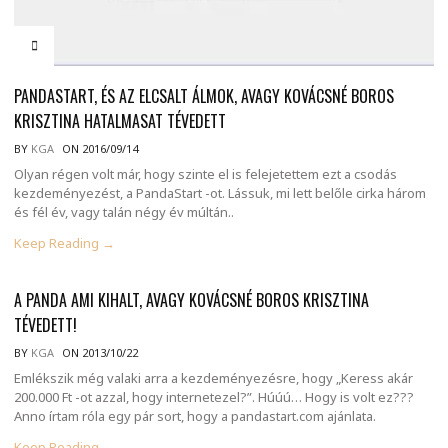
PANDASTART, ÉS AZ ELCSALT ÁLMOK, AVAGY KOVÁCSNÉ BOROS
KRISZTINA HATALMASAT TÉVEDETT
BY
KGA
ON 2016/09/14
Olyan régen volt már, hogy szinte el is felejetettem ezt a csodás
kezdeményezést, a PandaStart -ot. Lássuk, mi lett belőle cirka három
és fél év, vagy talán négy év múltán..
Keep Reading →
A PANDA AMI KIHALT, AVAGY KOVÁCSNÉ BOROS KRISZTINA
TÉVEDETT!
BY
KGA
ON 2013/10/22
Emlékszik még valaki arra a kezdeményezésre, hogy „Keress akár
200.000 Ft -ot azzal, hogy internetezel?”. Húúú… Hogy is volt ez???
Anno írtam róla egy pár sort, hogy a pandastart.com ajánlata.
Keep Reading →