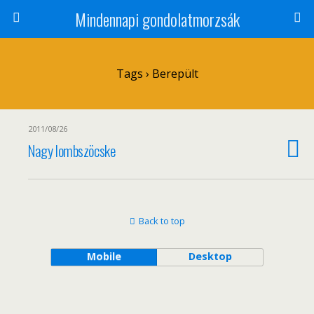
Mindennapi gondolatmorzsák
Tags › Berepült
2011/08/26
Nagy lombszöcske
Back to top
Mobile
Desktop