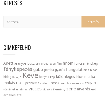
KERESÉS
CIMKEFELHŐ
finom
Anett
furcsa
fénykép
aranyos
busz
film
ciki
drága
ebéd
fényképezés
gabo
hangulat
gomba
gyanús
hiba
hibás
Keve
különleges
munka
lakás
hideg
konyha
IKEA
jó
kép
nori
mókás
rossz
probléma
szép
reklám
szerelés
szomorú
tél
vicces
zene
átverés
történet
vélemény
érd
unalmas
videó
érdekes
étel