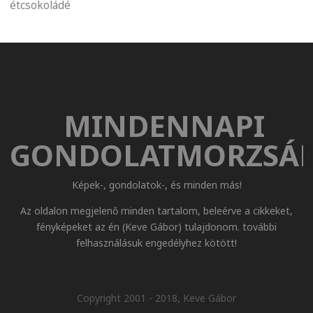
étcsokoládé
MINDENNAPI
GONDOLATMORZSÁ
Képek-, gondolatok-, és minden más!
Az oldalon megjelenő minden tartalom, beleérve a cikkeket,
fényképeket az én (Keve Gábor) tulajdonom. további
felhasználásuk engedélyhez kötött!
Copyright 2001 - 2018, Keve Gábor