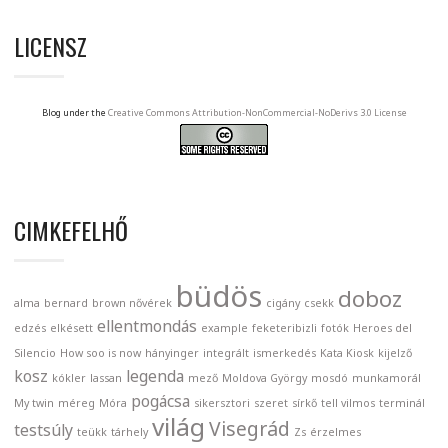
LICENSZ
Blog under the
Creative Commons Attribution-NonCommercial-NoDerivs 3.0 License
CIMKEFELHŐ
büdös
doboz
alma
bernard
brown nővérek
cigány
csekk
ellentmondás
edzés
elkésett
example
feketeribizli
fotók
Heroes del
Silencio
How soo is now
hányinger
integrált
ismerkedés
Kata Kiosk
kijelző
kosz
legenda
kókler
lassan
mező
Moldova György
mosdó
munkamorál
pogácsa
My twin
méreg
Móra
sikersztori
szeret
sírkő
tell vilmos
terminál
világ
Visegrád
testsúly
teükk
tárhely
Zs
érzelmes