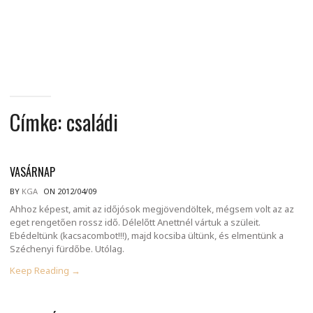
MINDENNAPI
GONDOLATMORZSÁK
Címke:
családi
VASÁRNAP
BY
KGA
ON 2012/04/09
Ahhoz képest, amit az időjósok megjövendöltek, mégsem volt az az
eget rengetően rossz idő. Délelőtt Anettnél vártuk a szüleit.
Ebédeltünk (kacsacombot!!!), majd kocsiba ültünk, és elmentünk a
Széchenyi fürdőbe. Utólag.
Keep Reading →