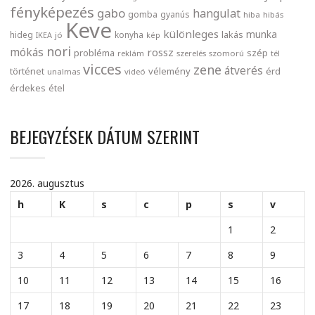
fényképezés
gabo
hangulat
gomba
gyanús
hiba
hibás
Keve
különleges
munka
lakás
hideg
konyha
IKEA
jó
kép
nori
mókás
rossz
probléma
szép
reklám
szerelés
szomorú
tél
vicces
zene
átverés
történet
vélemény
érd
unalmas
videó
érdekes
étel
BEJEGYZÉSEK DÁTUM SZERINT
2026. augusztus
h
K
s
c
p
s
v
1
2
3
4
5
6
7
8
9
10
11
12
13
14
15
16
17
18
19
20
21
22
23