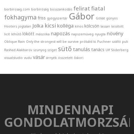
felirat
fiatal
borbirosag.com
borbíróság
bosszankodás
Gábor
fokhagyma
friss
gyógyszertár
Góliát
gúnyos
kicsi
Jolka
kolléga
kölcsön
Hooters
jogtalan
kínos
lassan
lassított
napozás
növény
lökött
licit
léhűtő
mászóka
napszemüveg
nyugta
Oblique Rain
Only the strongest will be survive
próbáld ki
Puchner szálló
puli
sütő
tanulás
tanács
Rashad Alakbarov
szunyog sziget
Ulf Söderberg
vásár
visualstudio
vudu
árnyék
összetett
őskori
MINDENNAPI
GONDOLATMORZSÁ