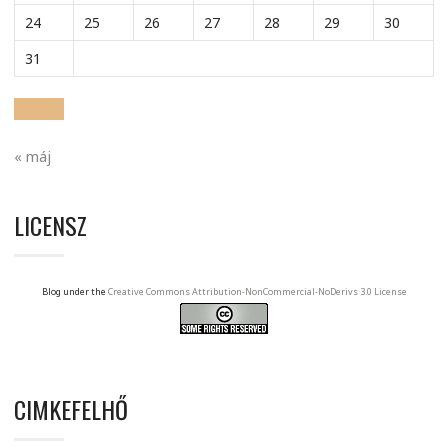
24
25
26
27
28
29
30
31
« máj
LICENSZ
Blog under the
Creative Commons Attribution-NonCommercial-NoDerivs 3.0 License
CIMKEFELHŐ