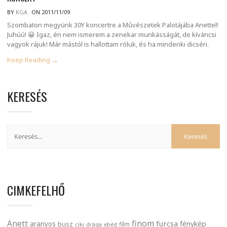
BY
KGA
ON 2011/11/09
Szombaton megyünk 30Y koncertre a Művészetek Palotájába Anettel!
Juhúú! 😀 Igaz, én nem ismerem a zenekar munkásságát, de kíváncsi
vagyok rájuk! Már mástól is hallottam róluk, és ha mindenki dicséri.
Keep Reading →
KERESÉS
CIMKEFELHŐ
finom
Anett
furcsa
fénykép
aranyos
busz
film
ciki
drága
ebéd