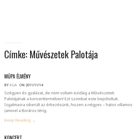
MINDENNAPI
GONDOLATMORZSÁK
Címke:
Művészetek Palotája
MŰPA ÉLMÉNY
BY
KGA
ON 2011/11/14
Szégyen és gyalázat, de nem voltam ezidáig a Művészetek
Palotájának a koncerttermében! Ezt szombat este bepótoltuk.
Izgalmasra sikerült az érkezésünk, hiszen a négyes – hatos villamos
(amivel a Boráros térig.
Keep Reading →
KONCERT