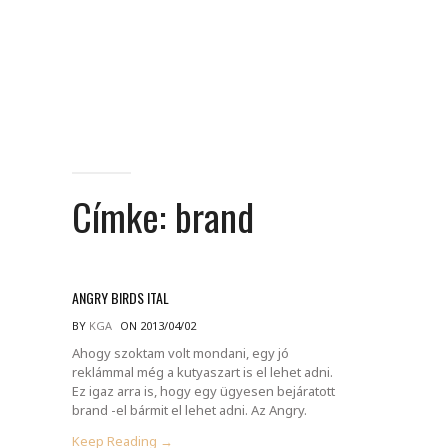
Címke:
brand
ANGRY BIRDS ITAL
BY
KGA
ON 2013/04/02
Ahogy szoktam volt mondani, egy jó
reklámmal még a kutyaszart is el lehet adni.
Ez igaz arra is, hogy egy ügyesen bejáratott
brand -el bármit el lehet adni. Az Angry.
Keep Reading →