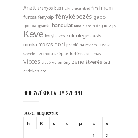
finom
Anett
aranyos
busz
film
ciki
drága
ebéd
fényképezés
gabo
furcsa
fénykép
hangulat
gomba
gyanús
hideg
hiba
hibás
IKEA
jó
Keve
különleges
lakás
konyha
kép
nori
mókás
rossz
munka
probléma
reklám
szép
történet
szerelés
szomorú
tél
unalmas
vicces
zene
átverés
vélemény
érd
videó
érdekes
étel
BEJEGYZÉSEK DÁTUM SZERINT
2026. augusztus
h
K
s
c
p
s
v
1
2