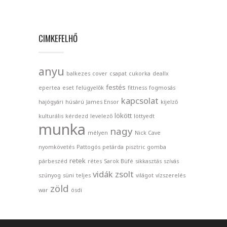
CIMKEFELHŐ
anyu
balkezes
cover
csapat
cukorka
deallx
festés
epertea
eset
felügyelők
fittness
fogmosás
kapcsolat
hajógyári
húsárú
James Ensor
kijelző
lökött
kulturális
kérdezd
levelező
löttyedt
munka
nagy
mélyen
Nick Cave
nyomkövetés
Pattogós
petárda
pisztric gomba
retek
párbeszéd
rétes
Sarok Büfé
sikkasztás
szívás
vidák zsolt
szúnyog
süni
teljes
világot
vízszerelés
zöld
war
ósdi