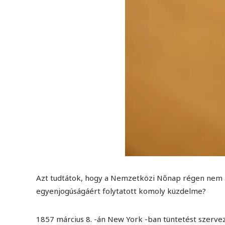
Azt tudtátok, hogy a Nemzetközi Nőnap régen nem a
egyenjogúságáért folytatott komoly küzdelme?
1857 március 8. -án New York -ban tüntetést szerve