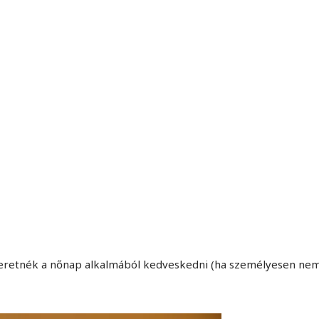
MINDENNAPI GONDOLATMORZSÁK
Képek-, gondolatok-, és minden más!
eretnék a nőnap alkalmából kedveskedni (ha személyesen ne