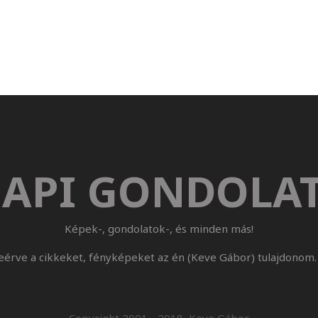
API GONDOLA
Képek-, gondolatok-, és minden más!
eérve a cikkeket, fényképeket az én (Keve Gábor) tulajdonom. 