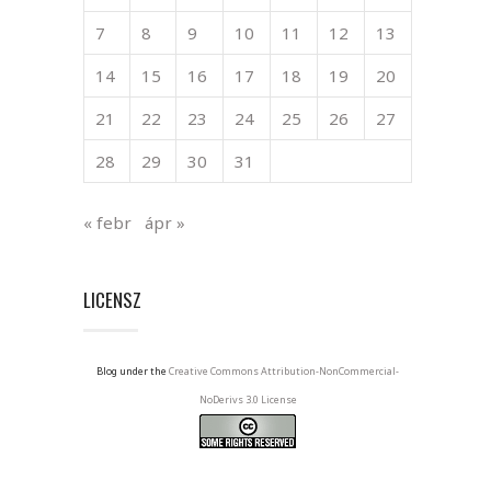
7
8
9
10
11
12
13
14
15
16
17
18
19
20
21
22
23
24
25
26
27
28
29
30
31
« febr
ápr »
LICENSZ
Blog under the
Creative Commons Attribution-NonCommercial-
NoDerivs 3.0 License