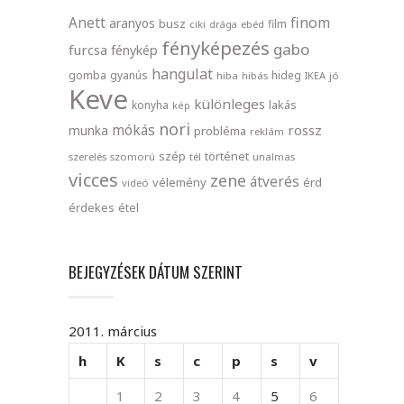
finom
Anett
aranyos
busz
film
ciki
drága
ebéd
fényképezés
gabo
furcsa
fénykép
hangulat
gomba
gyanús
hideg
hiba
hibás
IKEA
jó
Keve
különleges
lakás
konyha
kép
nori
mókás
rossz
munka
probléma
reklám
szép
történet
szerelés
szomorú
tél
unalmas
vicces
zene
átverés
vélemény
érd
videó
érdekes
étel
BEJEGYZÉSEK DÁTUM SZERINT
2011. március
h
K
s
c
p
s
v
1
2
3
4
5
6