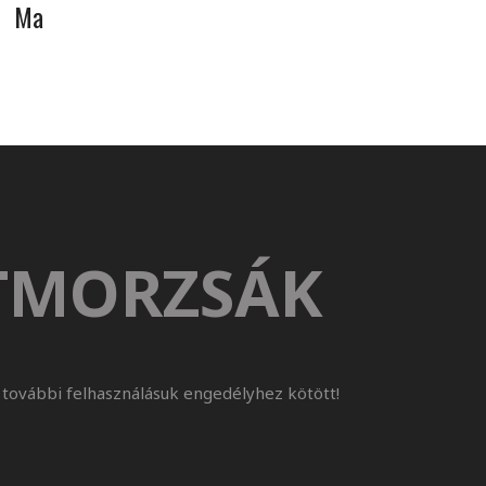
Ma
TMORZSÁK
további felhasználásuk engedélyhez kötött!