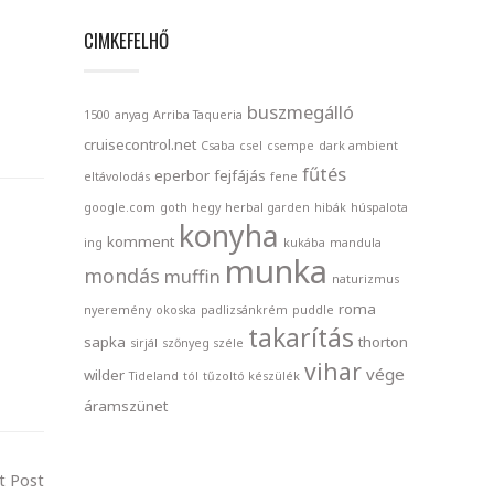
CIMKEFELHŐ
buszmegálló
1500
anyag
Arriba Taqueria
cruisecontrol.net
Csaba
csel
csempe
dark ambient
fűtés
eperbor
fejfájás
eltávolodás
fene
google.com
goth
hegy
herbal garden
hibák
húspalota
konyha
komment
ing
kukába
mandula
munka
mondás
muffin
naturizmus
roma
nyeremény
okoska
padlizsánkrém
puddle
takarítás
sapka
thorton
sirjál
szőnyeg széle
vihar
vége
wilder
Tideland
tól
tűzoltó készülék
áramszünet
t Post