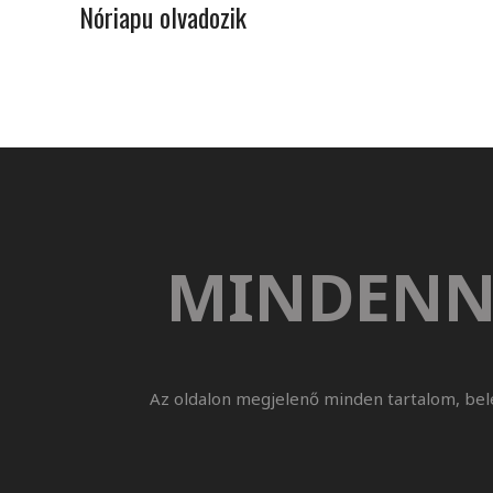
Nóriapu olvadozik
MINDENN
Az oldalon megjelenő minden tartalom, bel