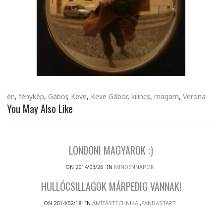
én
,
fénykép
,
Gábor
,
Keve
,
Keve Gábor
,
kilincs
,
magam
,
Verona
You May Also Like
LONDONI MAGYAROK :)
ON 2014/03/26
IN
MINDENNAPOK
HULLÓCSILLAGOK MÁRPEDIG VANNAK!
ON 2014/02/18
IN
ÁMÍTÁSTECHNIKA
,
PANDASTART