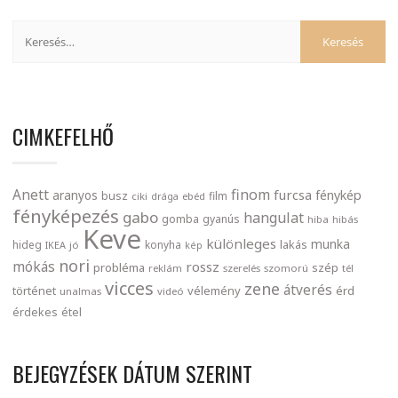
CIMKEFELHŐ
finom
Anett
furcsa
fénykép
aranyos
busz
film
ciki
drága
ebéd
fényképezés
gabo
hangulat
gomba
gyanús
hiba
hibás
Keve
különleges
munka
lakás
hideg
konyha
IKEA
jó
kép
nori
mókás
rossz
probléma
szép
reklám
szerelés
szomorú
tél
vicces
zene
átverés
történet
vélemény
érd
unalmas
videó
érdekes
étel
BEJEGYZÉSEK DÁTUM SZERINT