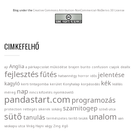
Blog under the
Creative Commons Attribution-NonCommercial-NoDerivs 3.0 License
CIMKEFELHŐ
Anglia
aji
a párkapcsolat működése
brajen
burito
confusion
csajok
deallx
fejlesztés
fűtés
jelentése
hatvannégy
horror
idős
kék
kagyló
kerti tintagomba
kerület
Konyhalap
korpásodás
leállás
nap
méreg
nincs kifizetés
nyomkövető
pandastart.com
programozás
szamitogep
protection
rettegés
sikerek
sokáig
szövő utca
sütő
unalom
tanulás
természetes
terítő
teükk
van
vaskapu utca
Virág Hajni
vágy
Zing
égő