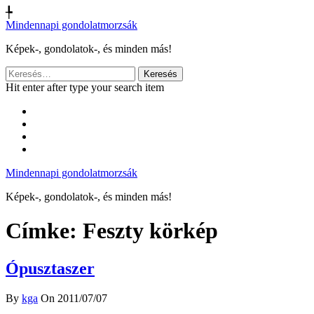
╄
Mindennapi gondolatmorzsák
Képek-, gondolatok-, és minden más!
Keresés:
Hit enter after type your search item
Mindennapi gondolatmorzsák
Képek-, gondolatok-, és minden más!
Címke:
Feszty körkép
Ópusztaszer
By
kga
On 2011/07/07