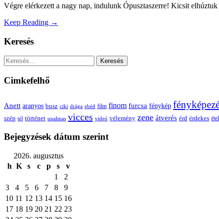
Végre elérkezett a nagy nap, indulunk Ópusztaszerre! Kicsit elhúztuk 
Keep Reading →
Keresés
Keresés:
Cimkefelhő
fényképez
Anett
finom
furcsa
fénykép
aranyos
busz
film
ciki
drága
ebéd
vicces
zene
átverés
szép
vélemény
érd
történet
érdekes
étel
tél
unalmas
videó
Bejegyzések dátum szerint
2026. augusztus
h
K
s
c
p
s
v
1
2
3
4
5
6
7
8
9
10
11
12
13
14
15
16
17
18
19
20
21
22
23