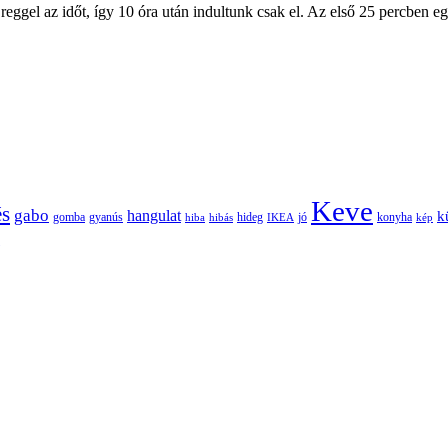
reggel az időt, így 10 óra után indultunk csak el. Az első 25 percben e
Keve
és
gabo
hangulat
k
gomba
gyanús
hiba
hibás
hideg
IKEA
jó
konyha
kép