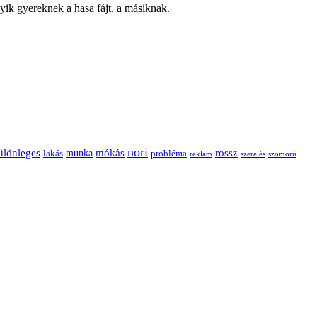
gyik gyereknek a hasa fájt, a másiknak.
nori
ülönleges
mókás
rossz
munka
probléma
lakás
reklám
szerelés
szomorú