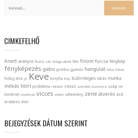
CIMKEFELHŐ
finom
Anett
furcsa
fénykép
aranyos
busz
film
ciki
drága
ebéd
fényképezés
gabo
hangulat
gomba
gyanús
hiba
hibás
Keve
különleges
munka
lakás
hideg
konyha
IKEA
jó
kép
nori
mókás
rossz
probléma
szép
reklám
szerelés
szomorú
tél
vicces
zene
átverés
történet
vélemény
érd
unalmas
videó
érdekes
étel
BEJEGYZÉSEK DÁTUM SZERINT