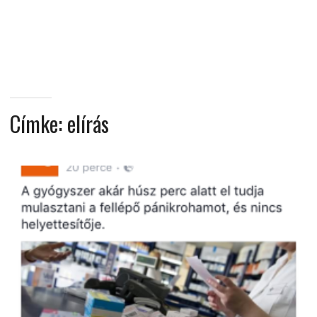
MINDENNAPI
GONDOLATMORZSÁK
Címke:
elírás