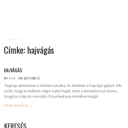
MINDENNAPI
GONDOLATMORZSÁK
Címke:
hajvágás
HAJVÁGÁS
BY
KGA
ON 2011/08/12
Tegnap átmentem a Selmeci utcába, és elvittem a hajvágó gépet. Viki
szólt, hogy le kellene vágni Gabó haját, mert a temetésre jó lenne,
hogyha szép és normális frizurával prezentálná magát..
Keep Reading →
KERESÉS