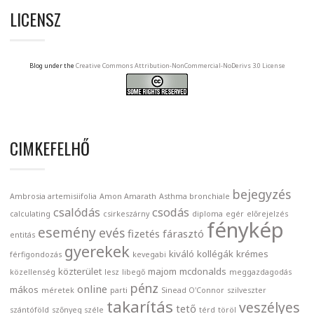
LICENSZ
Blog under the
Creative Commons Attribution-NonCommercial-NoDerivs 3.0 License
CIMKEFELHŐ
bejegyzés
Ambrosia artemisiifolia
Amon Amarath
Asthma bronchiale
csalódás
csodás
calculating
csirkeszárny
diploma
egér
előrejelzés
fénykép
esemény
evés
fizetés
fárasztó
entitás
gyerekek
kiváló
kollégák
krémes
férfigondozás
kevegabi
közterület
majom
mcdonalds
közellenség
lesz
libegő
meggazdagodás
pénz
online
mákos
méretek
parti
Sinead O'Connor
szilveszter
takarítás
veszélyes
tető
szántóföld
szőnyeg széle
térd
töröl