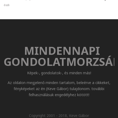
ósdi
MINDENNAPI
GONDOLATMORZSÁ
Képek-, gondolatok-, és minden más!
Az oldalon megjelenő minden tartalom, beleérve a cikkeket,
fényképeket az én (Keve Gábor) tulajdonom. további
felhasználásuk engedélyhez kötött!
Copyright 2001 - 2018, Keve Gábor