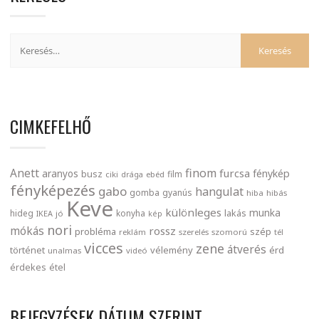
CIMKEFELHŐ
finom
Anett
furcsa
fénykép
aranyos
busz
film
ciki
drága
ebéd
fényképezés
gabo
hangulat
gomba
gyanús
hiba
hibás
Keve
különleges
munka
lakás
hideg
konyha
IKEA
jó
kép
nori
mókás
rossz
probléma
szép
reklám
szerelés
szomorú
tél
vicces
zene
átverés
történet
vélemény
érd
unalmas
videó
érdekes
étel
BEJEGYZÉSEK DÁTUM SZERINT