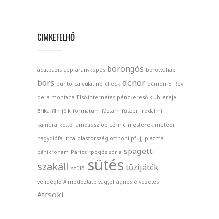
CIMKEFELHŐ
borongós
adatbázis
app
aranyköpés
borotvahab
bors
donor
burito
calculating
check
démon
El Rey
de la montana
Első internetes pénzkereső klub
ereje
Erika
filmjölk
formátum
fáztam
fűszer
irodalmi
kamera
kettő
lámpaoszlop
Lőrinc
mesterek
meteor
nagydiófa utca
olaszország
otthoni
pfujj
plazma
spagetti
pánikroham
Párizs
rpogós
sorja
sütés
szakáll
tűzijáték
szülői
vendéglő
Álmodoztató vágyol
ágnes
élvezetes
étcsoki