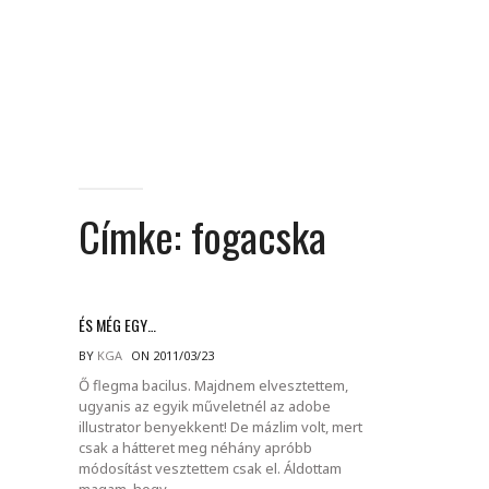
Címke:
fogacska
ÉS MÉG EGY…
BY
KGA
ON 2011/03/23
Ő flegma bacilus. Majdnem elvesztettem,
ugyanis az egyik műveletnél az adobe
illustrator benyekkent! De mázlim volt, mert
csak a hátteret meg néhány apróbb
módosítást vesztettem csak el. Áldottam
magam, hogy.