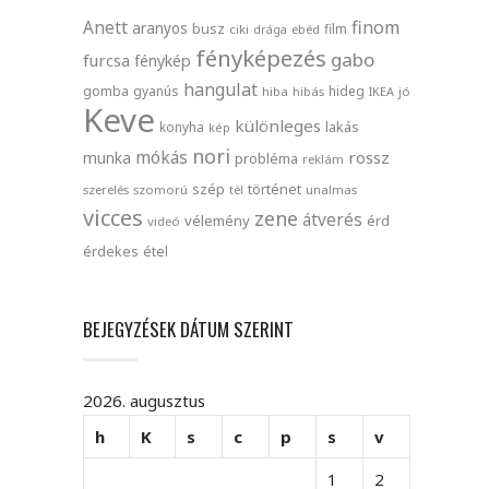
finom
Anett
aranyos
busz
film
ciki
drága
ebéd
fényképezés
gabo
furcsa
fénykép
hangulat
gomba
gyanús
hideg
hiba
hibás
IKEA
jó
Keve
különleges
lakás
konyha
kép
nori
mókás
rossz
munka
probléma
reklám
szép
történet
szerelés
szomorú
tél
unalmas
vicces
zene
átverés
vélemény
érd
videó
érdekes
étel
BEJEGYZÉSEK DÁTUM SZERINT
2026. augusztus
h
K
s
c
p
s
v
1
2