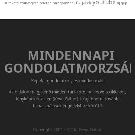
youtube
tűzijáték
szitakötő
szúnyogírtó
telefon
túrógombóc
új gép
MINDENNAPI
GONDOLATMORZSÁ
Képek-, gondolatok-, és minden más!
Az oldalon megjelenő minden tartalom, beleérve a cikkeket,
fényképeket az én (Keve Gábor) tulajdonom. további
felhasználásuk engedélyhez kötött!
Copyright 2001 - 2018, Keve Gábor