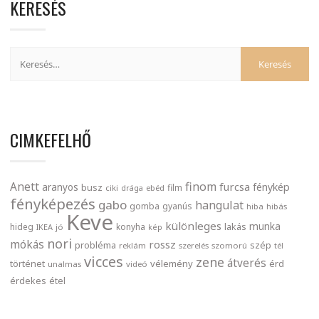
KERESÉS
CIMKEFELHŐ
finom
Anett
furcsa
fénykép
aranyos
busz
film
ciki
drága
ebéd
fényképezés
gabo
hangulat
gomba
gyanús
hiba
hibás
Keve
különleges
munka
lakás
hideg
konyha
IKEA
jó
kép
nori
mókás
rossz
probléma
szép
reklám
szerelés
szomorú
tél
vicces
zene
átverés
történet
vélemény
érd
unalmas
videó
érdekes
étel