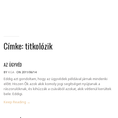
MINDENNAPI
GONDOLATMORZSÁK
Címke:
titkolózik
AZ ÜGYVÉD
BY
KGA
ON 2011/06/14
Eddig azt gondoltam, hogy az ügyvédek példával járnak mindenki
előtt. Hiszen Ők azok akik komoly jogi segítséget nyújtanak a
rászorulóknak, és kihúzzák a csávából azokat, akik vétlenül kerültek
bele. Eddigi.
Keep Reading →