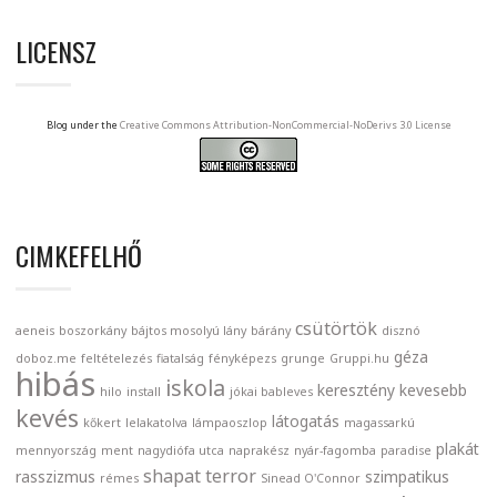
LICENSZ
Blog under the
Creative Commons Attribution-NonCommercial-NoDerivs 3.0 License
CIMKEFELHŐ
csütörtök
aeneis
boszorkány
bájtos mosolyú lány
bárány
disznó
géza
doboz.me
feltételezés
fiatalság
fényképezs
grunge
Gruppi.hu
hibás
iskola
keresztény
kevesebb
hilo
install
jókai bableves
kevés
látogatás
kőkert
lelakatolva
lámpaoszlop
magassarkú
plakát
mennyország
ment
nagydiófa utca
naprakész
nyár-fagomba
paradise
shapat terror
rasszizmus
szimpatikus
rémes
Sinead O'Connor