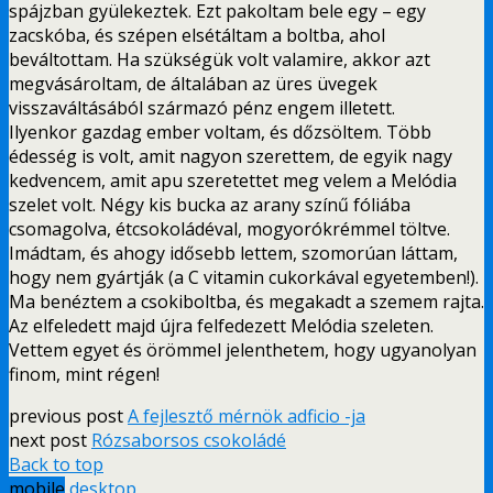
spájzban gyülekeztek. Ezt pakoltam bele egy – egy
zacskóba, és szépen elsétáltam a boltba, ahol
beváltottam. Ha szükségük volt valamire, akkor azt
megvásároltam, de általában az üres üvegek
visszaváltásából származó pénz engem illetett.
Ilyenkor gazdag ember voltam, és dőzsöltem. Több
édesség is volt, amit nagyon szerettem, de egyik nagy
kedvencem, amit apu szeretettet meg velem a Melódia
szelet volt. Négy kis bucka az arany színű fóliába
csomagolva, étcsokoládéval, mogyorókrémmel töltve.
Imádtam, és ahogy idősebb lettem, szomorúan láttam,
hogy nem gyártják (a C vitamin cukorkával egyetemben!).
Ma benéztem a csokiboltba, és megakadt a szemem rajta.
Az elfeledett majd újra felfedezett Melódia szeleten.
Vettem egyet és örömmel jelenthetem, hogy ugyanolyan
finom, mint régen!
previous post
A fejlesztő mérnök adficio -ja
next post
Rózsaborsos csokoládé
Back to top
mobile
desktop