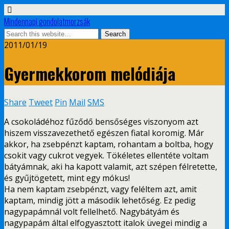
Mindennapi gondolatmorzsák
2011/01/19
Gyermekkorom melódiája
Share
Tweet
Pin
Mail
SMS
A csokoládéhoz fűződő bensőséges viszonyom azt
hiszem visszavezethető egészen fiatal koromig. Már
akkor, ha zsebpénzt kaptam, rohantam a boltba, hogy
csokit vagy cukrot vegyek. Tökéletes ellentéte voltam
bátyámnak, aki ha kapott valamit, azt szépen félretette,
és gyűjtögetett, mint egy mókus!
Ha nem kaptam zsebpénzt, vagy feléltem azt, amit
kaptam, mindig jött a második lehetőség. Ez pedig
nagypapámnál volt fellelhető. Nagybátyám és
nagypapám által elfogyasztott italok üvegei mindig a