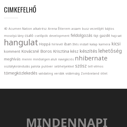
CIMKEFELHŐ
40
Acumen Nation
alkatrész
Arena Étterem
assam
busz vezetőjét
bájtos
feldolgozás
csaló
gazdit
mosolyú lány
cselőpók
development
fájt
hajcsat
hangulat
kicsi
Hoppá
iban
hírlevél
Illés
install
kalap
kamera
lehetőség
készítés
Kovácsné Boros Krisztina
kész
komment
nhibernate
meghívás
menni
minőségen aluli
navigációs
szósz
osztálykirándulás
palota
pulóver
sebhelyekkel
tell vilmos
tömegközlekedés
validating
verdák
vidámság
Zombieland
ötlet
MINDENNAPI