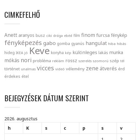
CIMKEFELHŐ
finom
Anett
furcsa
fénykép
aranyos
busz
film
ciki
drága
ebéd
fényképezés
gabo
hangulat
gomba
gyanús
hiba
hibás
Keve
különleges
munka
lakás
hideg
konyha
IKEA
jó
kép
nori
mókás
rossz
probléma
szép
reklám
szerelés
szomorú
tél
vicces
zene
átverés
történet
vélemény
érd
unalmas
videó
érdekes
étel
BEJEGYZÉSEK DÁTUM SZERINT
2026. augusztus
h
K
s
c
p
s
v
1
2