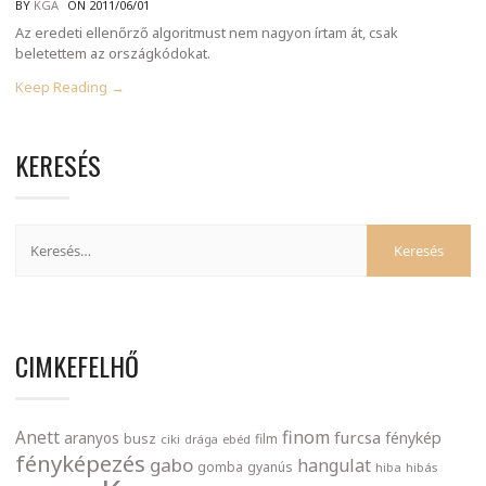
BY
KGA
ON 2011/06/01
Az eredeti ellenőrző algoritmust nem nagyon írtam át, csak
beletettem az országkódokat.
Keep Reading →
KERESÉS
CIMKEFELHŐ
finom
Anett
furcsa
fénykép
aranyos
busz
film
ciki
drága
ebéd
fényképezés
gabo
hangulat
gomba
gyanús
hiba
hibás