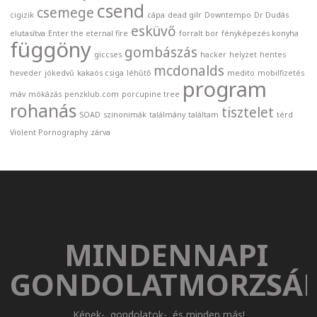
csend
csemege
cigizik
cápa
dead gilr
Downtempo
Dr Dudás
esküvő
elutasítva
Enter the eternal fire
forralt bor
fényképezés konyha
függöny
gombászás
giccses
hacker
helyzet
hentes
mcdonalds
heveder
jókedvű
kakaós csiga
léhűtő
medito
mobilfizetés
program
máv
mókázás
penzklub.com
porcupine tree
rohanás
tisztelet
SOAD
szinonimák
találmány
találtam
térd
Violent Pornography
zárva
MINDENNAPI
GONDOLATMORZSÁ
Képek-, gondolatok-, és minden más!