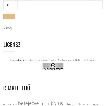
31
« máj
LICENSZ
Blog under the
Creative Commons Attribution-NonCommercial-NoDerivs 3.0 License
CIMKEFELHŐ
befejezve
borús
after earth
bifsztek
botrányos
Chimmy chonga