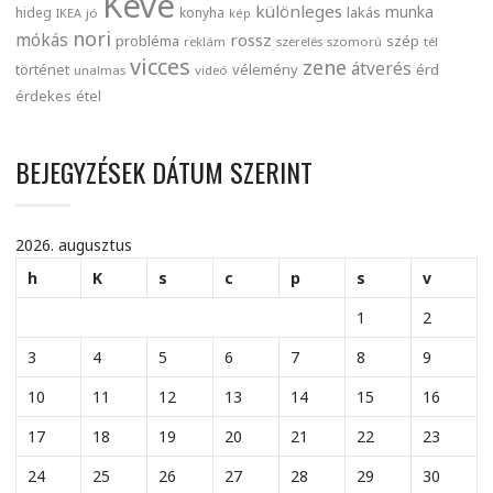
Keve
különleges
munka
lakás
hideg
konyha
IKEA
jó
kép
nori
mókás
rossz
probléma
szép
reklám
szerelés
szomorú
tél
vicces
zene
átverés
történet
vélemény
érd
unalmas
videó
érdekes
étel
BEJEGYZÉSEK DÁTUM SZERINT
2026. augusztus
h
K
s
c
p
s
v
1
2
3
4
5
6
7
8
9
10
11
12
13
14
15
16
17
18
19
20
21
22
23
24
25
26
27
28
29
30