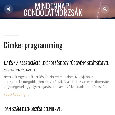
MINDENNAPI
GONDOLATMORZSÁK
Címke:
programming
1..* ÉS *..* ASSZOCIÁCIÓ LEKÉRDEZÉSE EGY FÜGGVÉNY SEGÍTSÉGÉVEL
BY
KGA
ON 2011/08/19
Nem volt egyszerű szülés, őszintén mondom. Nagyjából a
harmincadik megoldás lett a nyerő. Mit is akartam? C# és NHibernate
segítségével egy olyan eljárást írni, ami 1..* kapcsolat esetén is, és.
Keep Reading →
IBAN SZÁM ELLENŐRZÉSE DELPHI -VEL