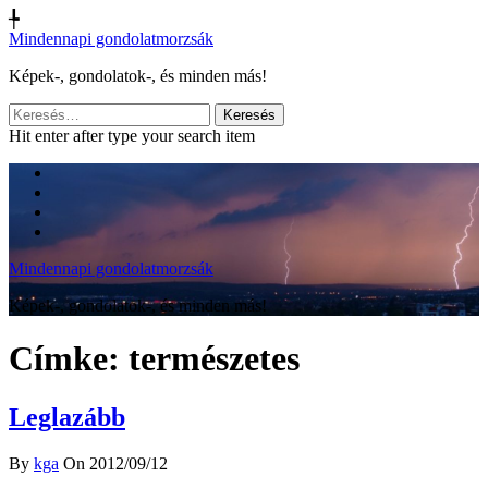
╄
Mindennapi gondolatmorzsák
Képek-, gondolatok-, és minden más!
Keresés:
Hit enter after type your search item
Mindennapi gondolatmorzsák
Képek-, gondolatok-, és minden más!
Címke:
természetes
Leglazább
By
kga
On 2012/09/12