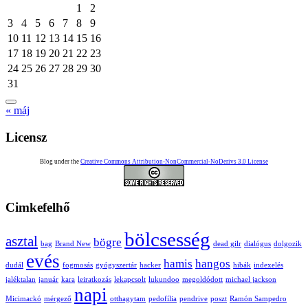
1
2
3
4
5
6
7
8
9
10
11
12
13
14
15
16
17
18
19
20
21
22
23
24
25
26
27
28
29
30
31
« máj
Licensz
Blog under the
Creative Commons Attribution-NonCommercial-NoDerivs 3.0 License
Cimkefelhő
bölcsesség
asztal
bögre
bag
Brand New
dead gilr
dialógus
dolgozik
evés
hamis
hangos
dudál
fogmosás
gyógyszertár
hacker
hibák
indexelés
jaléktalan
január
kara
leiratkozás
lekapcsolt
lukundoo
megoldódott
michael jackson
napi
Micimackó
mérgező
otthagytam
pedofília
pendrive
poszt
Ramón Sampedro