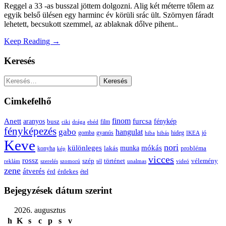
Reggel a 33 -as busszal jöttem dolgozni. Alig két méterre tőlem az
egyik belső ülésen egy harminc év körüli srác ült. Szörnyen fáradt
lehetett, becsukott szemmel, az ablaknak dőlve pihent..
Keep Reading →
Keresés
Keresés:
Cimkefelhő
Anett
finom
furcsa
fénykép
aranyos
busz
film
ciki
drága
ebéd
fényképezés
gabo
hangulat
gomba
gyanús
hiba
hibás
hideg
IKEA
jó
Keve
nori
különleges
mókás
munka
probléma
lakás
konyha
kép
vicces
rossz
szép
vélemény
történet
reklám
szerelés
szomorú
tél
unalmas
videó
zene
átverés
érd
érdekes
étel
Bejegyzések dátum szerint
2026. augusztus
h
K
s
c
p
s
v